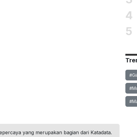
4
5
Tre
#Gi
#Mob
#Ma
tepercaya yang merupakan bagian dari Katadata.