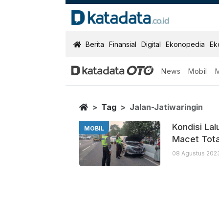
KatadataOTO
Berita
Finansial
Digital
Ekonopedia
Ek
News
Mobil
Jalan Jatiwari
Berita Terbaru
Home
Tag
Jalan-Jatiwaringin
Kondisi Lal
MOBIL
Macet Tota
08 Agustus 202