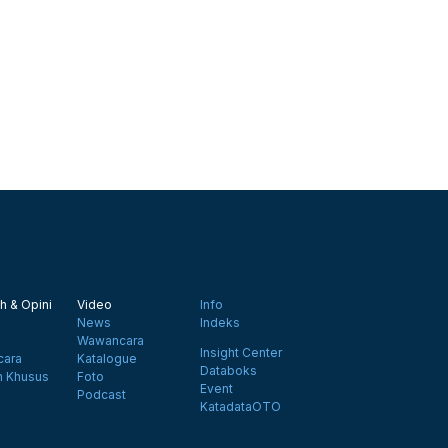
h & Opini
Video
Info
News
Indeks
Wawancara
Insight Center
ara
Katalogue
Databoks
n Khusus
Foto
Event
Podcast
KatadataOTO