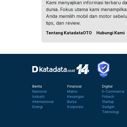
Kami menyajikan informasi terbaru dar
dunia. Fokus utama kami menampilka
Anda memilih mobil dan motor sebel
tips, dan review.
Tentang KatadataOTO
Hubungi Kami
Berita
Finansial
Digital
Nasional
Makro
E-Commerce
Industri
Keuangan
Fintech
Internasional
Bursa
Startup
Energi
Korporasi
Gadget
Teknologi