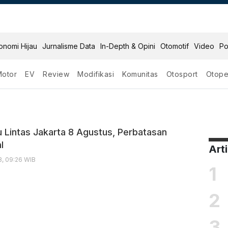
onomi Hijau
Jurnalisme Data
In-Depth & Opini
Otomotif
Video
Po
Motor
EV
Review
Modifikasi
Komunitas
Otosport
Otope
ngin
u Lintas Jakarta 8 Agustus, Perbatasan
l
Art
3, 09:26 WIB
1
2
3