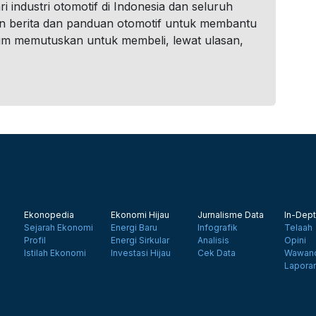
i industri otomotif di Indonesia dan seluruh
n berita dan panduan otomotif untuk membantu
um memutuskan untuk membeli, lewat ulasan,
Ekonopedia
Ekonomi Hijau
Jurnalisme Data
In-Dept
Sejarah Ekonomi
Energi Baru
Infografik
Telaah
Profil
Energi Sirkular
Analisis
Opini
Istilah Ekonomi
Investasi Hijau
Cek Data
Wawanc
Lapora