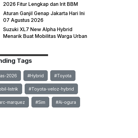
2026 Fitur Lengkap dan Irit BBM
Aturan Ganjil Genap Jakarta Hari Ini
07 Agustus 2026
Suzuki XL7 New Alpha Hybrid
Menarik Buat Mobilitas Warga Urban
nding Tags
ias-2026
#Hybrid
#Toyota
il-listrik
#Toyota-veloz-hybrid
rc-marquez
#Sim
#Ai-ogura