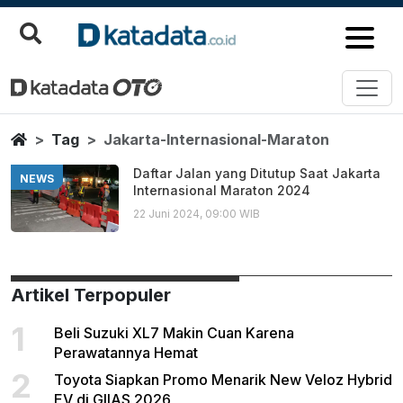
Jakarta Internasional Maraton
Berita Terbaru
Home
Tag
Jakarta-Internasional-Maraton
Daftar Jalan yang Ditutup Saat Jakarta
NEWS
Internasional Maraton 2024
22 Juni 2024, 09:00 WIB
Artikel Terpopuler
1
Beli Suzuki XL7 Makin Cuan Karena
Perawatannya Hemat
2
Toyota Siapkan Promo Menarik New Veloz Hybrid
EV di GIIAS 2026