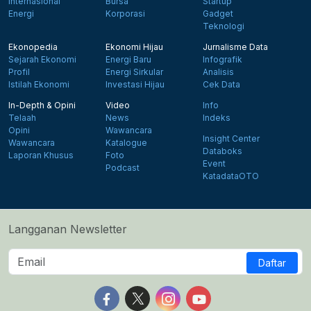
Internasional
Bursa
Startup
Energi
Korporasi
Gadget
Teknologi
Ekonopedia
Ekonomi Hijau
Jurnalisme Data
Sejarah Ekonomi
Energi Baru
Infografik
Profil
Energi Sirkular
Analisis
Istilah Ekonomi
Investasi Hijau
Cek Data
In-Depth & Opini
Video
Info
Telaah
News
Indeks
Opini
Wawancara
Insight Center
Wawancara
Katalogue
Databoks
Laporan Khusus
Foto
Event
Podcast
KatadataOTO
Langganan Newsletter
Daftar
Follow us on Facebook
Follow us on X
Follow us on Instagram
Follow us on Yout