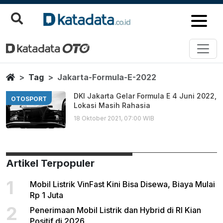
Jakarta Formula E 2022
Berita Terbaru
Home
Tag
Jakarta-Formula-E-2022
DKI Jakarta Gelar Formula E 4 Juni 2022,
OTOSPORT
Lokasi Masih Rahasia
18 Oktober 2021, 07:00 WIB
Artikel Terpopuler
1
Mobil Listrik VinFast Kini Bisa Disewa, Biaya Mulai
Rp 1 Juta
2
Penerimaan Mobil Listrik dan Hybrid di RI Kian
Positif di 2026