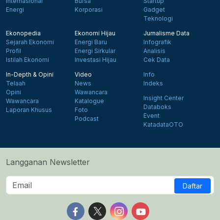
Internasional
Bursa
Startup
Energi
Korporasi
Gadget
Teknologi
Ekonopedia
Ekonomi Hijau
Jurnalisme Data
Sejarah Ekonomi
Energi Baru
Infografik
Profil
Energi Sirkular
Analisis
Istilah Ekonomi
Investasi Hijau
Cek Data
In-Depth & Opini
Video
Info
Telaah
News
Indeks
Opini
Wawancara
Insight Center
Wawancara
Katalogue
Databoks
Laporan Khusus
Foto
Event
Podcast
KatadataOTO
Langganan Newsletter
Daftar
Follow us on Facebook
Follow us on X
Follow us on Instagram
Follow us on Yout