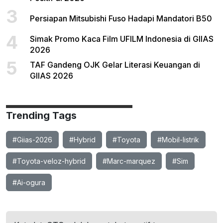
3
Persiapan Mitsubishi Fuso Hadapi Mandatori B50
4
Simak Promo Kaca Film UFILM Indonesia di GIIAS
2026
5
TAF Gandeng OJK Gelar Literasi Keuangan di
GIIAS 2026
Trending Tags
#Giias-2026
#Hybrid
#Toyota
#Mobil-listrik
#Toyota-veloz-hybrid
#Marc-marquez
#Sim
#Ai-ogura