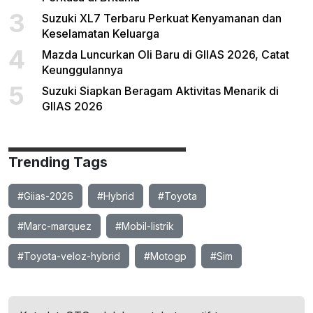
3
Suzuki XL7 Terbaru Perkuat Kenyamanan dan
Keselamatan Keluarga
4
Mazda Luncurkan Oli Baru di GIIAS 2026, Catat
Keunggulannya
5
Suzuki Siapkan Beragam Aktivitas Menarik di
GIIAS 2026
Trending Tags
#Giias-2026
#Hybrid
#Toyota
#Marc-marquez
#Mobil-listrik
#Toyota-veloz-hybrid
#Motogp
#Sim