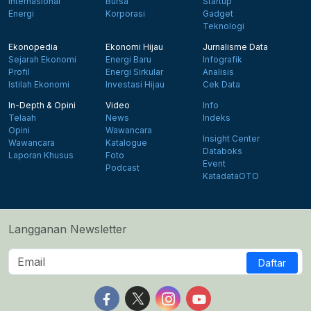
Internasional
Bursa
Startup
Energi
Korporasi
Gadget
Teknologi
Ekonopedia
Ekonomi Hijau
Jurnalisme Data
Sejarah Ekonomi
Energi Baru
Infografik
Profil
Energi Sirkular
Analisis
Istilah Ekonomi
Investasi Hijau
Cek Data
In-Depth & Opini
Video
Info
Telaah
News
Indeks
Opini
Wawancara
Insight Center
Wawancara
Katalogue
Databoks
Laporan Khusus
Foto
Event
Podcast
KatadataOTO
Langganan Newsletter
Daftar
Follow us on Facebook
Follow us on X
Follow us on Instagram
Follow us on Yout