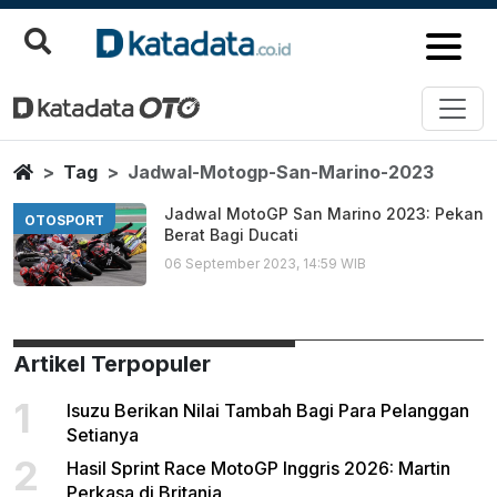
Jadwal Motogp San Marino 202
Berita Terbaru
Home
Tag
Jadwal-Motogp-San-Marino-2023
Jadwal MotoGP San Marino 2023: Pekan
OTOSPORT
Berat Bagi Ducati
06 September 2023, 14:59 WIB
Artikel Terpopuler
1
Isuzu Berikan Nilai Tambah Bagi Para Pelanggan
Setianya
2
Hasil Sprint Race MotoGP Inggris 2026: Martin
Perkasa di Britania