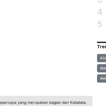
4
5
Tre
#Gi
#Mob
#Ma
tepercaya yang merupakan bagian dari Katadata.