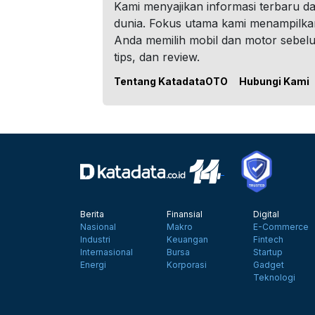
Kami menyajikan informasi terbaru dar
dunia. Fokus utama kami menampilka
Anda memilih mobil dan motor sebel
tips, dan review.
Tentang KatadataOTO
Hubungi Kami
Berita
Finansial
Digital
Nasional
Makro
E-Commerce
Industri
Keuangan
Fintech
Internasional
Bursa
Startup
Energi
Korporasi
Gadget
Teknologi