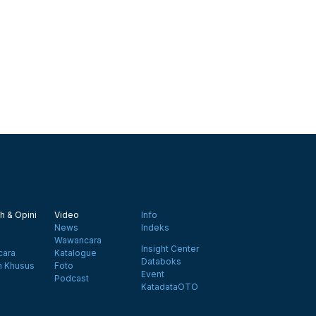
h & Opini
Video
Info
News
Indeks
Wawancara
Insight Center
ara
Katalogue
Databoks
n Khusus
Foto
Event
Podcast
KatadataOTO