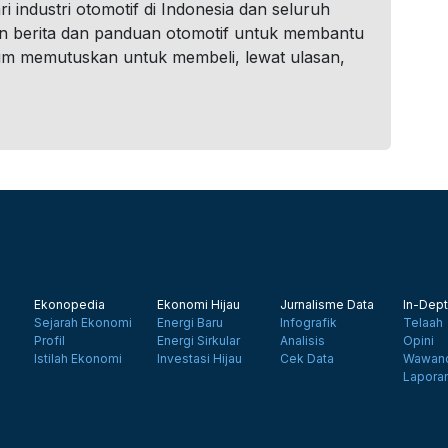
i industri otomotif di Indonesia dan seluruh
n berita dan panduan otomotif untuk membantu
um memutuskan untuk membeli, lewat ulasan,
Ekonopedia
Ekonomi Hijau
Jurnalisme Data
In-Dept
Sejarah Ekonomi
Energi Baru
Infografik
Telaah
Profil
Energi Sirkular
Analisis
Opini
Istilah Ekonomi
Investasi Hijau
Cek Data
Wawanc
Lapora