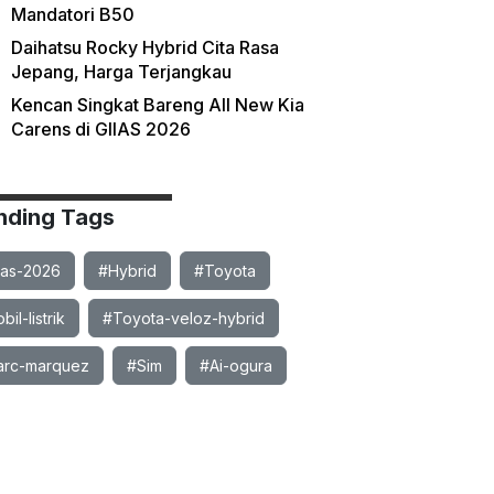
Mandatori B50
Daihatsu Rocky Hybrid Cita Rasa
Jepang, Harga Terjangkau
Kencan Singkat Bareng All New Kia
Carens di GIIAS 2026
nding Tags
ias-2026
#Hybrid
#Toyota
il-listrik
#Toyota-veloz-hybrid
rc-marquez
#Sim
#Ai-ogura