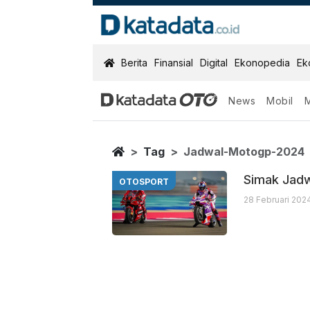
KatadataOTO
Berita
Finansial
Digital
Ekonopedia
Ek
News
Mobil
Jadwal Motog
Berita Terbaru
Home
Tag
Jadwal-Motogp-2024
Simak Jadw
OTOSPORT
28 Februari 202