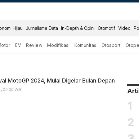
onomi Hijau
Jurnalisme Data
In-Depth & Opini
Otomotif
Video
Po
Motor
EV
Review
Modifikasi
Komunitas
Otosport
Otope
p 2024
al MotoGP 2024, Mulai Digelar Bulan Depan
4, 09:00 WIB
Art
1
2
3