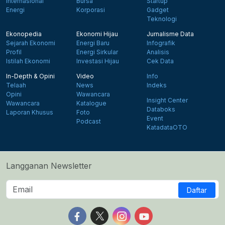
Internasional
Bursa
Startup
Energi
Korporasi
Gadget
Teknologi
Ekonopedia
Ekonomi Hijau
Jurnalisme Data
Sejarah Ekonomi
Energi Baru
Infografik
Profil
Energi Sirkular
Analisis
Istilah Ekonomi
Investasi Hijau
Cek Data
In-Depth & Opini
Video
Info
Telaah
News
Indeks
Opini
Wawancara
Insight Center
Wawancara
Katalogue
Databoks
Laporan Khusus
Foto
Event
Podcast
KatadataOTO
Langganan Newsletter
Daftar
Follow us on Facebook
Follow us on X
Follow us on Instagram
Follow us on Yout