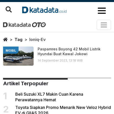
Ioniq Ev
Berita Terbaru
Home
Tag
Ioniq-Ev
Paspamres Boyong 42 Mobil Listrik
MOBIL
Hyundai Buat Kawal Jokowi
14 September 2023, 13:18 WIB
Artikel Terpopuler
1
Beli Suzuki XL7 Makin Cuan Karena
Perawatannya Hemat
2
Toyota Siapkan Promo Menarik New Veloz Hybrid
EV di GIIAS 2026