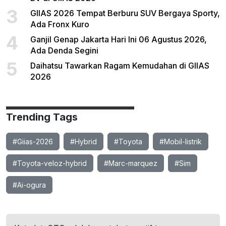
3
GIIAS 2026 Tempat Berburu SUV Bergaya Sporty,
Ada Fronx Kuro
4
Ganjil Genap Jakarta Hari Ini 06 Agustus 2026,
Ada Denda Segini
5
Daihatsu Tawarkan Ragam Kemudahan di GIIAS
2026
Trending Tags
#Giias-2026
#Hybrid
#Toyota
#Mobil-listrik
#Toyota-veloz-hybrid
#Marc-marquez
#Sim
#Ai-ogura