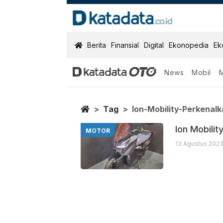
KatadataOTO
Berita
Finansial
Digital
Ekonopedia
Ek
News
Mobil
Ion Mobility P
Berita Terbaru
Home
Tag
Ion-Mobility-Perkena
Ion Mobili
MOTOR
13 Agustus 2023