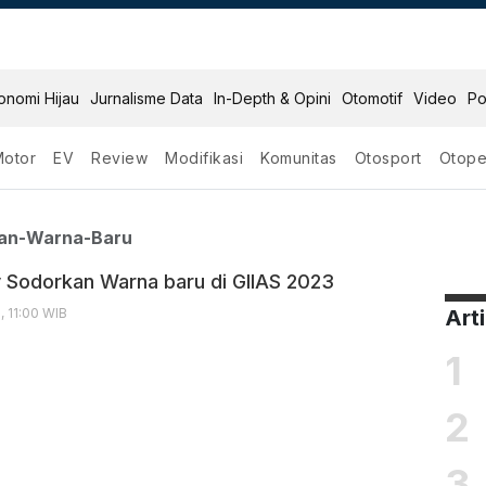
onomi Hijau
Jurnalisme Data
In-Depth & Opini
Otomotif
Video
Po
Motor
EV
Review
Modifikasi
Komunitas
Otosport
Otope
erkenalkan Warna Baru
lkan-Warna-Baru
ty Sodorkan Warna baru di GIIAS 2023
, 11:00 WIB
Art
1
2
3