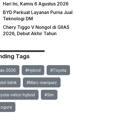
Hari Ini, Kamis 6 Agustus 2026
BYD Perkuat Layanan Purna Jual
Teknologi DM
Chery Tiggo V Nongol di GIIAS
2026, Debut Akhir Tahun
nding Tags
ias-2026
#Hybrid
#Toyota
il-listrik
#Marc-marquez
yota-veloz-hybrid
#Sim
-ogura