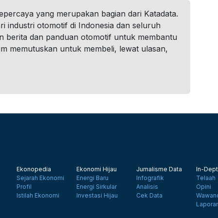
tepercaya yang merupakan bagian dari Katadata.
i industri otomotif di Indonesia dan seluruh
n berita dan panduan otomotif untuk membantu
um memutuskan untuk membeli, lewat ulasan,
Ekonopedia
Ekonomi Hijau
Jurnalisme Data
In-Dept
Sejarah Ekonomi
Energi Baru
Infografik
Telaah
Profil
Energi Sirkular
Analisis
Opini
Istilah Ekonomi
Investasi Hijau
Cek Data
Wawanc
Lapora