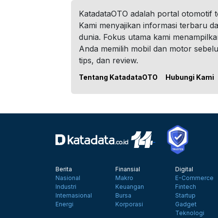
KatadataOTO adalah portal otomotif 
Kami menyajikan informasi terbaru dar
dunia. Fokus utama kami menampilka
Anda memilih mobil dan motor sebel
tips, dan review.
Tentang KatadataOTO
Hubungi Kami
Berita
Finansial
Digital
Nasional
Makro
E-Commerce
Industri
Keuangan
Fintech
Internasional
Bursa
Startup
Energi
Korporasi
Gadget
Teknologi