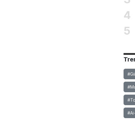
4
5
Tre
#Gi
#Mob
#To
#Ai