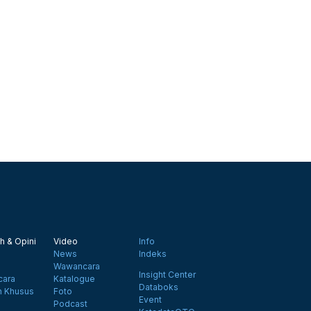
h & Opini
Video
Info
News
Indeks
Wawancara
Insight Center
ara
Katalogue
Databoks
n Khusus
Foto
Event
Podcast