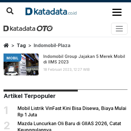
Indomobil Plaza
Berita Terbaru
Home
Tag
Indomobil-Plaza
Indomobil Group Jajakan 5 Merek Mobil
MOBIL
di IIMS 2023
18 Februari 2023, 12:27 WIB
Artikel Terpopuler
1
Mobil Listrik VinFast Kini Bisa Disewa, Biaya Mulai
Rp 1 Juta
2
Mazda Luncurkan Oli Baru di GIIAS 2026, Catat
Keunggulannya