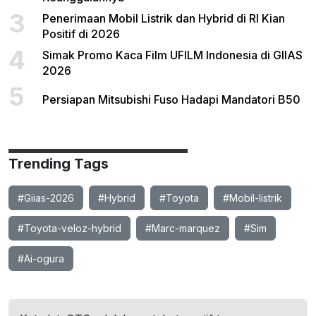
3
Penerimaan Mobil Listrik dan Hybrid di RI Kian
Positif di 2026
4
Simak Promo Kaca Film UFILM Indonesia di GIIAS
2026
5
Persiapan Mitsubishi Fuso Hadapi Mandatori B50
Trending Tags
#Giias-2026
#Hybrid
#Toyota
#Mobil-listrik
#Toyota-veloz-hybrid
#Marc-marquez
#Sim
#Ai-ogura