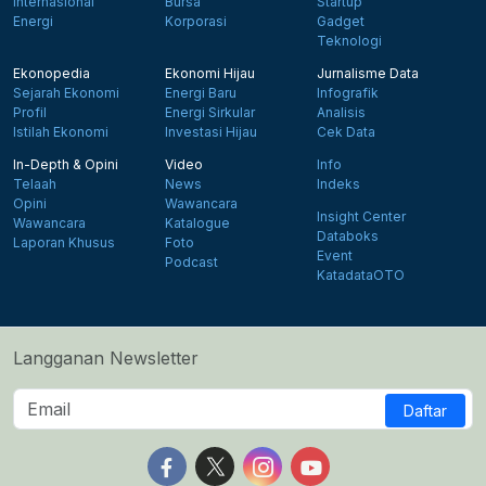
Internasional
Bursa
Startup
Energi
Korporasi
Gadget
Teknologi
Ekonopedia
Ekonomi Hijau
Jurnalisme Data
Sejarah Ekonomi
Energi Baru
Infografik
Profil
Energi Sirkular
Analisis
Istilah Ekonomi
Investasi Hijau
Cek Data
In-Depth & Opini
Video
Info
Telaah
News
Indeks
Opini
Wawancara
Insight Center
Wawancara
Katalogue
Databoks
Laporan Khusus
Foto
Event
Podcast
KatadataOTO
Langganan Newsletter
Daftar
Follow us on Facebook
Follow us on X
Follow us on Instagram
Follow us on Yout