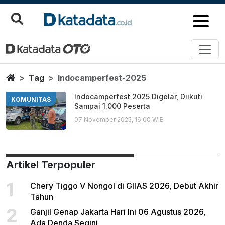
Indocamperfest 2025
Berita Terbaru
Home
Tag
Indocamperfest-2025
Indocamperfest 2025 Digelar, Diikuti
KOMUNITAS
Sampai 1.000 Peserta
07 November 2025, 16:00 WIB
Artikel Terpopuler
1
Chery Tiggo V Nongol di GIIAS 2026, Debut Akhir
Tahun
2
Ganjil Genap Jakarta Hari Ini 06 Agustus 2026,
Ada Denda Segini