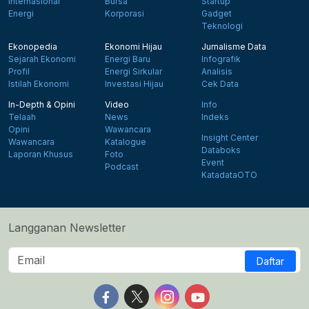
Internasional
Bursa
Startup
Energi
Korporasi
Gadget
Teknologi
Ekonopedia
Ekonomi Hijau
Jurnalisme Data
Sejarah Ekonomi
Energi Baru
Infografik
Profil
Energi Sirkular
Analisis
Istilah Ekonomi
Investasi Hijau
Cek Data
In-Depth & Opini
Video
Info
Telaah
News
Indeks
Opini
Wawancara
Insight Center
Wawancara
Katalogue
Databoks
Laporan Khusus
Foto
Event
Podcast
KatadataOTO
Langganan Newsletter
Daftar
Follow us on Facebook
Follow us on X
Follow us on Instagram
Follow us on Yout