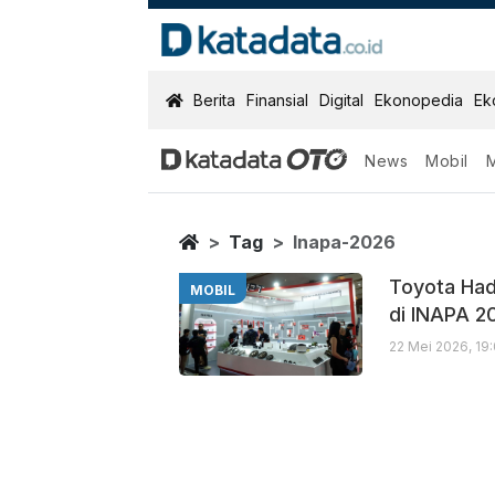
KatadataOTO
Berita
Finansial
Digital
Ekonopedia
Ek
News
Mobil
Inapa 2026
Berita Terbaru
Home
Tag
Inapa-2026
Toyota Had
MOBIL
di INAPA 2
22 Mei 2026, 19