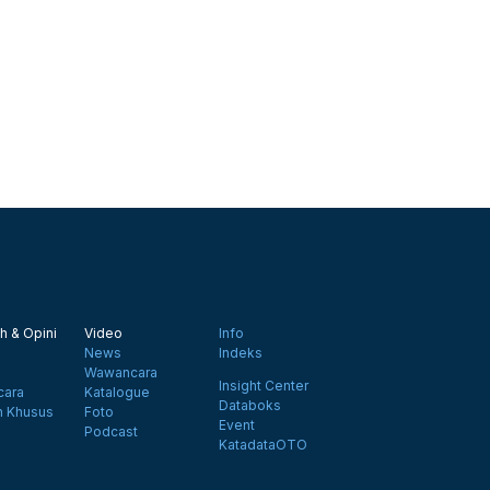
h & Opini
Video
Info
News
Indeks
Wawancara
Insight Center
ara
Katalogue
Databoks
n Khusus
Foto
Event
Podcast
KatadataOTO