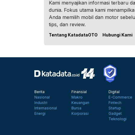
Kami menyajikan informasi terbaru dar
dunia. Fokus utama kami menampilka
Anda memilih mobil dan motor sebel
tips, dan review.
Tentang KatadataOTO
Hubungi Kami
Berita
Finansial
Digital
Nasional
Makro
E-Commerce
Industri
Keuangan
Fintech
Internasional
Bursa
Startup
Energi
Korporasi
Gadget
Teknologi