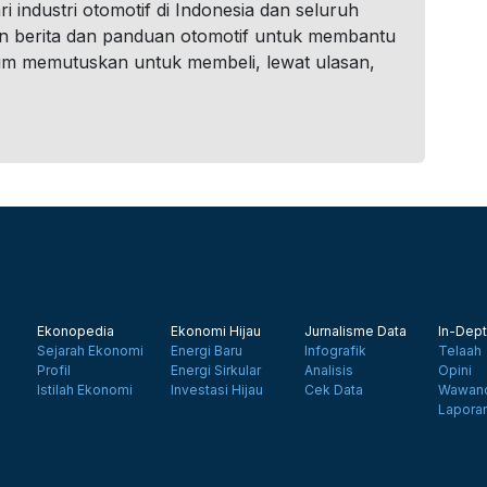
i industri otomotif di Indonesia dan seluruh
n berita dan panduan otomotif untuk membantu
um memutuskan untuk membeli, lewat ulasan,
Ekonopedia
Ekonomi Hijau
Jurnalisme Data
In-Dept
Sejarah Ekonomi
Energi Baru
Infografik
Telaah
Profil
Energi Sirkular
Analisis
Opini
Istilah Ekonomi
Investasi Hijau
Cek Data
Wawanc
Lapora