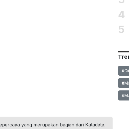
4
5
Tre
#Gi
#Mob
#Ma
tepercaya yang merupakan bagian dari Katadata.