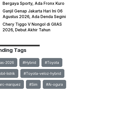
Bergaya Sporty, Ada Fronx Kuro
Ganjil Genap Jakarta Hari Ini 06
Agustus 2026, Ada Denda Segini
Chery Tiggo V Nongol di GIIAS
2026, Debut Akhir Tahun
nding Tags
ias-2026
#Hybrid
#Toyota
il-listrik
#Toyota-veloz-hybrid
rc-marquez
#Sim
#Ai-ogura