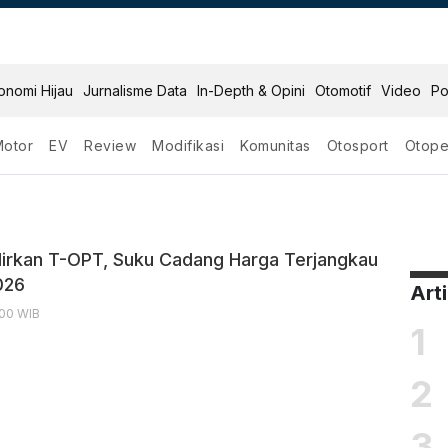
onomi Hijau
Jurnalisme Data
In-Depth & Opini
Otomotif
Video
Po
Motor
EV
Review
Modifikasi
Komunitas
Otosport
Otope
irkan T-OPT, Suku Cadang Harga Terjangkau
026
Art
:00 WIB
1
2
3