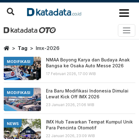
Imx 2026
Berita Terbaru
Home
Tag
Imx-2026
NMAA Boyong Karya dan Budaya Anak
MODIFIKASI
Bangsa ke Osaka Auto Messe 2026
17 Februari 2026, 17:00 WIB
Era Baru Modifikasi Indonesia Dimulai
MODIFIKASI
Lewat Kick Off IMX 2026
23 Januari 2026, 21:06 WIB
IMX Hub Tawarkan Tempat Kumpul Unik
NEWS
Para Pencinta Otomotif
22 Januari 2026, 23:09 WIB