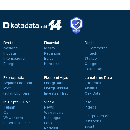
Berita
Finansial
Digital
Nasional
Makro
E-Commerce
Industri
Keuangan
Fintech
Internasional
Bursa
Startup
Energi
Korporasi
Gadget
Teknologi
Ekonopedia
Ekonomi Hijau
Jurnalisme Data
Sejarah Ekonomi
Energi Baru
Infografik
Profil
Energi Sirkular
Analisis
Istilah Ekonomi
Investasi Hijau
Cek Data
In-Depth & Opini
Video
Info
Telaah
News
Indeks
Opini
Wawancara
Insight Center
Wawancara
Katalogue
Databoks
Laporan Khusus
Foto
Event
Podcast