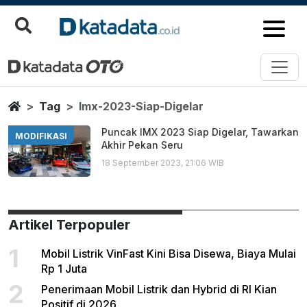
Imx 2023 Siap Digelar
Berita Terbaru
Home
Tag
Imx-2023-Siap-Digelar
Puncak IMX 2023 Siap Digelar, Tawarkan
MODIFIKASI
Akhir Pekan Seru
18 September 2023, 21:06 WIB
Artikel Terpopuler
1
Mobil Listrik VinFast Kini Bisa Disewa, Biaya Mulai
Rp 1 Juta
2
Penerimaan Mobil Listrik dan Hybrid di RI Kian
Positif di 2026