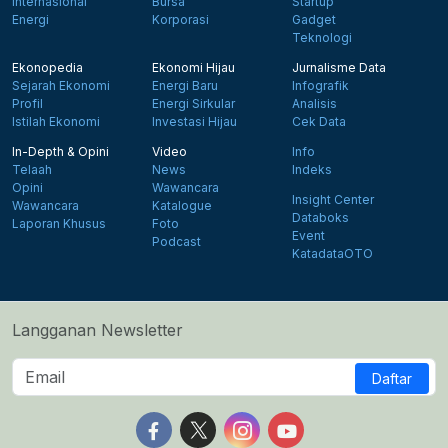
Internasional
Bursa
Startup
Energi
Korporasi
Gadget
Teknologi
Ekonopedia
Ekonomi Hijau
Jurnalisme Data
Sejarah Ekonomi
Energi Baru
Infografik
Profil
Energi Sirkular
Analisis
Istilah Ekonomi
Investasi Hijau
Cek Data
In-Depth & Opini
Video
Info
Telaah
News
Indeks
Opini
Wawancara
Insight Center
Wawancara
Katalogue
Databoks
Laporan Khusus
Foto
Event
Podcast
KatadataOTO
Langganan Newsletter
Daftar
Follow us on Facebook
Follow us on X
Follow us on Instagram
Follow us on Yout