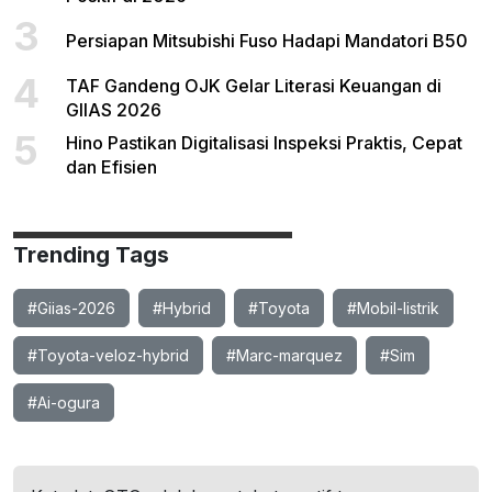
3
Persiapan Mitsubishi Fuso Hadapi Mandatori B50
4
TAF Gandeng OJK Gelar Literasi Keuangan di
GIIAS 2026
5
Hino Pastikan Digitalisasi Inspeksi Praktis, Cepat
dan Efisien
Trending Tags
#Giias-2026
#Hybrid
#Toyota
#Mobil-listrik
#Toyota-veloz-hybrid
#Marc-marquez
#Sim
#Ai-ogura