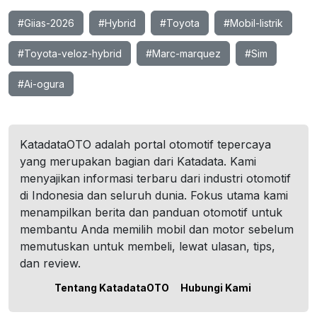
#Giias-2026
#Hybrid
#Toyota
#Mobil-listrik
#Toyota-veloz-hybrid
#Marc-marquez
#Sim
#Ai-ogura
KatadataOTO adalah portal otomotif tepercaya
yang merupakan bagian dari Katadata. Kami
menyajikan informasi terbaru dari industri otomotif
di Indonesia dan seluruh dunia. Fokus utama kami
menampilkan berita dan panduan otomotif untuk
membantu Anda memilih mobil dan motor sebelum
memutuskan untuk membeli, lewat ulasan, tips,
dan review.
Tentang KatadataOTO
Hubungi Kami