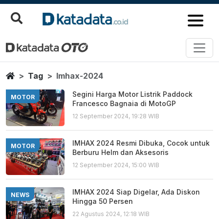
Imhax 2024
Berita Terbaru
Home
Tag
Imhax-2024
Segini Harga Motor Listrik Paddock
MOTOR
Francesco Bagnaia di MotoGP
12 September 2024, 19:28 WIB
IMHAX 2024 Resmi Dibuka, Cocok untuk
MOTOR
Berburu Helm dan Aksesoris
12 September 2024, 15:00 WIB
IMHAX 2024 Siap Digelar, Ada Diskon
NEWS
Hingga 50 Persen
22 Agustus 2024, 12:18 WIB