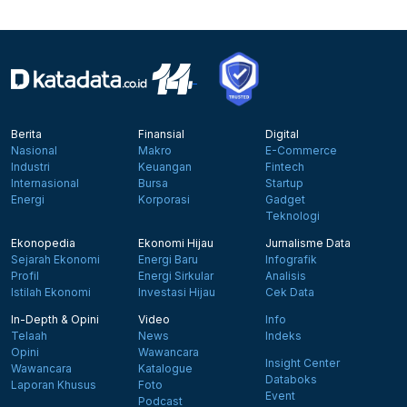
Berita
Finansial
Digital
Nasional
Makro
E-Commerce
Industri
Keuangan
Fintech
Internasional
Bursa
Startup
Energi
Korporasi
Gadget
Teknologi
Ekonopedia
Ekonomi Hijau
Jurnalisme Data
Sejarah Ekonomi
Energi Baru
Infografik
Profil
Energi Sirkular
Analisis
Istilah Ekonomi
Investasi Hijau
Cek Data
In-Depth & Opini
Video
Info
Telaah
News
Indeks
Opini
Wawancara
Insight Center
Wawancara
Katalogue
Databoks
Laporan Khusus
Foto
Event
Podcast