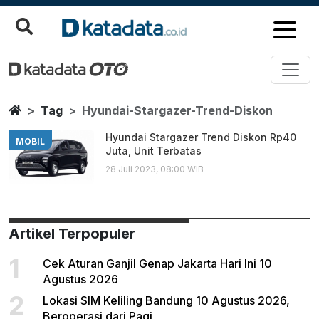
Hyundai Stargazer Trend Diskon
Berita Terbaru
Home
Tag
Hyundai-Stargazer-Trend-Diskon
Hyundai Stargazer Trend Diskon Rp40
MOBIL
Juta, Unit Terbatas
28 Juli 2023, 08:00 WIB
Artikel Terpopuler
1
Cek Aturan Ganjil Genap Jakarta Hari Ini 10
Agustus 2026
2
Lokasi SIM Keliling Bandung 10 Agustus 2026,
Beroperasi dari Pagi