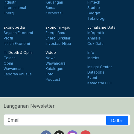
Industri
Keuangan
Fintech
Internasional
Bursa
Startup
Energi
Korporasi
Gadget
Teknologi
Ekonopedia
Ekonomi Hijau
Jurnalisme Data
Sejarah Ekonomi
Energi Baru
Infografik
Profil
Energi Sirkular
Analisis
Istilah Ekonomi
Investasi Hijau
Cek Data
In-Depth & Opini
Video
Info
Telaah
News
Indeks
Opini
Wawancara
Insight Center
Wawancara
Katalogue
Databoks
Laporan Khusus
Foto
Event
Podcast
KatadataOTO
Langganan Newsletter
Daftar
Follow us on Facebook
Follow us on X
Follow us on Instagram
Follow us on Yout