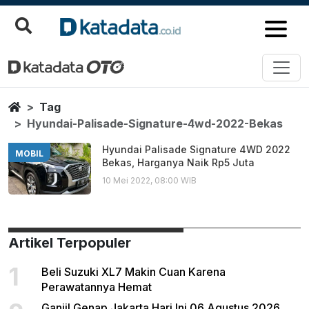
Hyundai Palisade Signature 4w
Berita Terbaru
Home
Tag
Hyundai-Palisade-Signature-4wd-2022-Bekas
Hyundai Palisade Signature 4WD 2022
MOBIL
Bekas, Harganya Naik Rp5 Juta
10 Mei 2022, 08:00 WIB
Artikel Terpopuler
1
Beli Suzuki XL7 Makin Cuan Karena
Perawatannya Hemat
Ganjil Genap Jakarta Hari Ini 06 Agustus 2026,