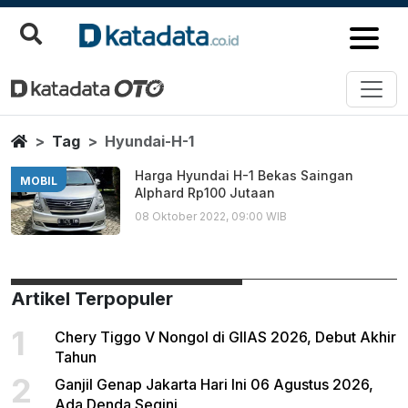
Hyundai H 1
Berita Terbaru
Home
Tag
Hyundai-H-1
Harga Hyundai H-1 Bekas Saingan
MOBIL
Alphard Rp100 Jutaan
08 Oktober 2022, 09:00 WIB
Artikel Terpopuler
1
Chery Tiggo V Nongol di GIIAS 2026, Debut Akhir
Tahun
2
Ganjil Genap Jakarta Hari Ini 06 Agustus 2026,
Ada Denda Segini