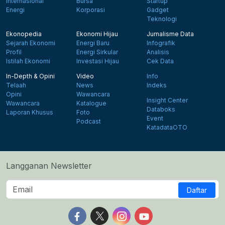
Internasional
Bursa
Startup
Energi
Korporasi
Gadget
Teknologi
Ekonopedia
Ekonomi Hijau
Jurnalisme Data
Sejarah Ekonomi
Energi Baru
Infografik
Profil
Energi Sirkular
Analisis
Istilah Ekonomi
Investasi Hijau
Cek Data
In-Depth & Opini
Video
Info
Telaah
News
Indeks
Opini
Wawancara
Insight Center
Wawancara
Katalogue
Databoks
Laporan Khusus
Foto
Event
Podcast
KatadataOTO
Langganan Newsletter
Daftar
Follow us on Facebook
Follow us on X
Follow us on Instagram
Follow us on Yout