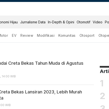
onomi Hijau
Jurnalisme Data
In-Depth & Opini
Otomotif
Video
Po
Motor
EV
Review
Modifikasi
Komunitas
Otosport
Otope
 Bekas
undai Creta Bekas Tahun Muda di Agustus
Art
, 14:00 WIB
1
Creta Bekas Lansiran 2023, Lebih Murah
2
ta
3
8:00 WIB