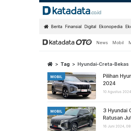
KatadataOTO
Berita
Finansial
Digital
Ekonopedia
Ek
News
Mobil
Hyundai Creta
Berita Terbaru
Home
Tag
Hyundai-Creta-Bekas
Pilihan Hy
MOBIL
2024
10 Agustus 2024
3 Hyundai 
MOBIL
Ratusan Ju
16 Juni 2024, 0