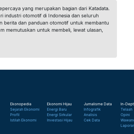
tepercaya yang merupakan bagian dari Katadata.
i industri otomotif di Indonesia dan seluruh
n berita dan panduan otomotif untuk membantu
um memutuskan untuk membeli, lewat ulasan,
Ekonopedia
Ekonomi Hijau
Jurnalisme Data
In-Dept
Sejarah Ekonomi
Energi Baru
Infografik
Telaah
Profil
Energi Sirkular
Analisis
Opini
Istilah Ekonomi
Investasi Hijau
Cek Data
Wawanc
Lapora