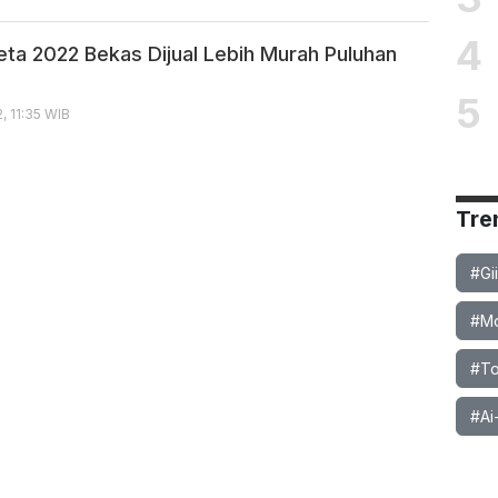
4
eta 2022 Bekas Dijual Lebih Murah Puluhan
5
, 11:35 WIB
Tre
#Gi
#Mob
#To
#Ai