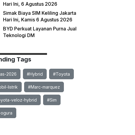
Hari Ini, 6 Agustus 2026
Simak Biaya SIM Keliling Jakarta
Hari Ini, Kamis 6 Agustus 2026
BYD Perkuat Layanan Purna Jual
Teknologi DM
nding Tags
ias-2026
#Hybrid
#Toyota
il-listrik
#Marc-marquez
yota-veloz-hybrid
#Sim
-ogura