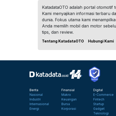
KatadataOTO adalah portal otomotif 
Kami menyajikan informasi terbaru dar
dunia. Fokus utama kami menampilka
Anda memilih mobil dan motor sebel
tips, dan review.
Tentang KatadataOTO
Hubungi Kami
Berita
Finansial
Digital
Nasional
Makro
E-Commerce
Industri
Keuangan
Fintech
Internasional
Bursa
Startup
Energi
Korporasi
Gadget
Teknologi