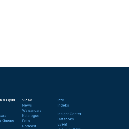
h & Opini
Video
Info
News
Indeks
Wawancara
Insight Center
ara
Katalogue
Databoks
n Khusus
Foto
Event
Podcast