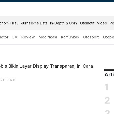
onomi Hijau
Jurnalisme Data
In-Depth & Opini
Otomotif
Video
Po
Motor
EV
Review
Modifikasi
Komunitas
Otosport
Otope
is Bikin Layar Display Transparan, Ini Cara
Art
, 21:00 WIB
1
2
3