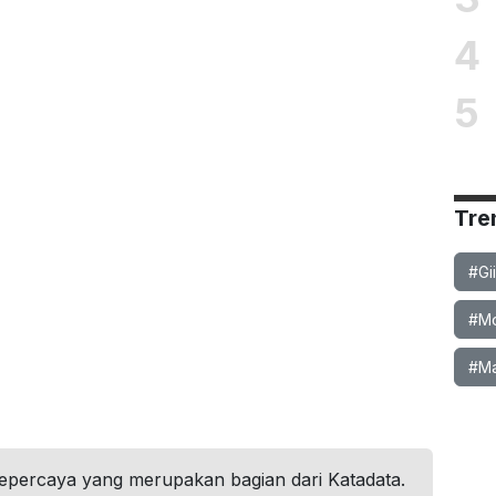
4
5
Tre
#Gi
#Mob
#Ma
tepercaya yang merupakan bagian dari Katadata.