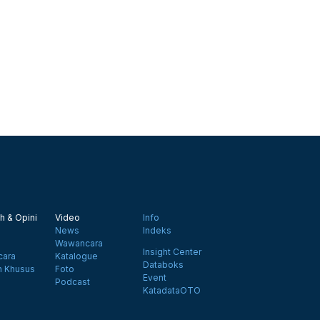
h & Opini
Video
Info
News
Indeks
Wawancara
Insight Center
ara
Katalogue
Databoks
n Khusus
Foto
Event
Podcast
KatadataOTO