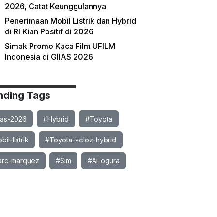
2026, Catat Keunggulannya
Penerimaan Mobil Listrik dan Hybrid
di RI Kian Positif di 2026
Simak Promo Kaca Film UFILM
Indonesia di GIIAS 2026
nding Tags
ias-2026
#Hybrid
#Toyota
il-listrik
#Toyota-veloz-hybrid
rc-marquez
#Sim
#Ai-ogura