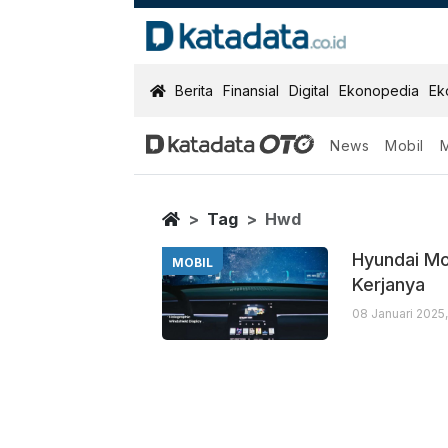
KatadataOTO
Berita
Finansial
Digital
Ekonopedia
Ek
News
Mobil
Hwd
Berita Terbaru
Home
Tag
Hwd
Hyundai Mob
MOBIL
Kerjanya
08 Januari 2025