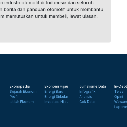
i industri otomotif di Indonesia dan seluruh
n berita dan panduan otomotif untuk membantu
um memutuskan untuk membeli, lewat ulasan,
Ekonopedia
Ekonomi Hijau
Jurnalisme Data
In-Dept
Sejarah Ekonomi
Energi Baru
Infografik
Telaah
Profil
Energi Sirkular
Analisis
Opini
Istilah Ekonomi
Investasi Hijau
Cek Data
Wawanc
Lapora