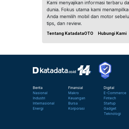
Kami menyajikan informasi terbaru dar
dunia. Fokus utama kami menampilka
Anda memilih mobil dan motor sebel
tips, dan review.
Tentang KatadataOTO
Hubungi Kami
Berita
Finansial
Digital
Nasional
Makro
E-Commerce
Industri
Keuangan
Fintech
Internasional
Bursa
Startup
Energi
Korporasi
Gadget
Teknologi