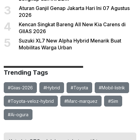
3
Aturan Ganjil Genap Jakarta Hari Ini 07 Agustus
2026
4
Kencan Singkat Bareng All New Kia Carens di
GIIAS 2026
5
Suzuki XL7 New Alpha Hybrid Menarik Buat
Mobilitas Warga Urban
Trending Tags
#Giias-2026
#Hybrid
#Toyota
#Mobil-listrik
#Toyota-veloz-hybrid
#Marc-marquez
#Sim
#Ai-ogura