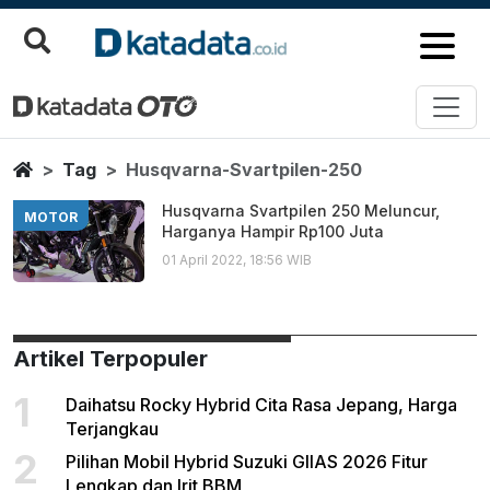
Husqvarna Svartpilen 250
Berita Terbaru
Home
Tag
Husqvarna-Svartpilen-250
Husqvarna Svartpilen 250 Meluncur,
MOTOR
Harganya Hampir Rp100 Juta
01 April 2022, 18:56 WIB
Artikel Terpopuler
1
Daihatsu Rocky Hybrid Cita Rasa Jepang, Harga
Terjangkau
2
Pilihan Mobil Hybrid Suzuki GIIAS 2026 Fitur
Lengkap dan Irit BBM