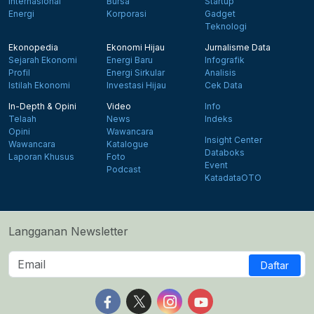
Internasional
Bursa
Startup
Energi
Korporasi
Gadget
Teknologi
Ekonopedia
Ekonomi Hijau
Jurnalisme Data
Sejarah Ekonomi
Energi Baru
Infografik
Profil
Energi Sirkular
Analisis
Istilah Ekonomi
Investasi Hijau
Cek Data
In-Depth & Opini
Video
Info
Telaah
News
Indeks
Opini
Wawancara
Insight Center
Wawancara
Katalogue
Databoks
Laporan Khusus
Foto
Event
Podcast
KatadataOTO
Langganan Newsletter
Daftar
Follow us on Facebook
Follow us on X
Follow us on Instagram
Follow us on Yout