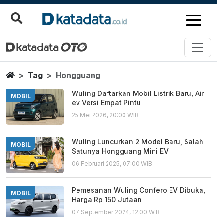
Hongguang
Berita Terbaru
Home
Tag
Hongguang
Wuling Daftarkan Mobil Listrik Baru, Air
MOBIL
ev Versi Empat Pintu
25 Mei 2026, 20:00 WIB
Wuling Luncurkan 2 Model Baru, Salah
MOBIL
Satunya Hongguang Mini EV
06 Februari 2025, 07:00 WIB
Pemesanan Wuling Confero EV Dibuka,
MOBIL
Harga Rp 150 Jutaan
07 September 2024, 12:00 WIB