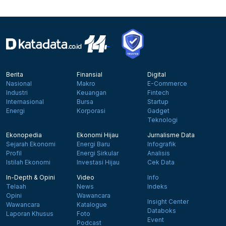
Berita
Finansial
Digital
Nasional
Makro
E-Commerce
Industri
Keuangan
Fintech
Internasional
Bursa
Startup
Energi
Korporasi
Gadget
Teknologi
Ekonopedia
Ekonomi Hijau
Jurnalisme Data
Sejarah Ekonomi
Energi Baru
Infografik
Profil
Energi Sirkular
Analisis
Istilah Ekonomi
Investasi Hijau
Cek Data
In-Depth & Opini
Video
Info
Telaah
News
Indeks
Opini
Wawancara
Insight Center
Wawancara
Katalogue
Databoks
Laporan Khusus
Foto
Event
Podcast