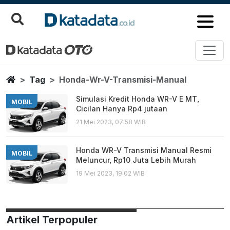
Honda Wr V Transmisi Manual
Berita Terbaru
Home
Tag
Honda-Wr-V-Transmisi-Manual
Simulasi Kredit Honda WR-V E MT,
MOBIL
Cicilan Hanya Rp4 jutaan
21 Mei 2023, 07:58 WIB
Honda WR-V Transmisi Manual Resmi
MOBIL
Meluncur, Rp10 Juta Lebih Murah
19 Mei 2023, 19:02 WIB
Artikel Terpopuler