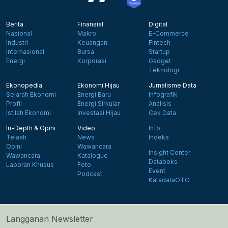
Berita
Finansial
Digital
Nasional
Makro
E-Commerce
Industri
Keuangan
Fintech
Internasional
Bursa
Startup
Energi
Korporasi
Gadget
Teknologi
Ekonopedia
Ekonomi Hijau
Jurnalisme Data
Sejarah Ekonomi
Energi Baru
Infografik
Profil
Energi Sirkular
Analisis
Istilah Ekonomi
Investasi Hijau
Cek Data
In-Depth & Opini
Video
Info
Telaah
News
Indeks
Opini
Wawancara
Insight Center
Wawancara
Katalogue
Databoks
Laporan Khusus
Foto
Event
Podcast
KatadataOTO
Langganan Newsletter