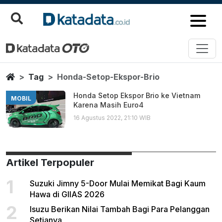
Honda Setop Ekspor Brio
Berita Terbaru
Home
Tag
Honda-Setop-Ekspor-Brio
Honda Setop Ekspor Brio ke Vietnam
MOBIL
Karena Masih Euro4
16 Agustus 2022, 21:10 WIB
Artikel Terpopuler
1
Suzuki Jimny 5-Door Mulai Memikat Bagi Kaum
Hawa di GIIAS 2026
2
Isuzu Berikan Nilai Tambah Bagi Para Pelanggan
Setianya