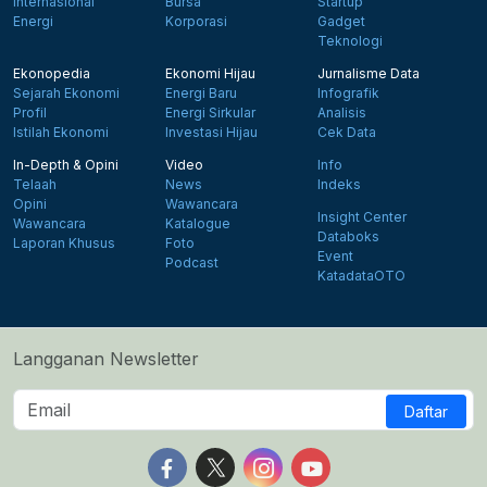
Internasional
Bursa
Startup
Energi
Korporasi
Gadget
Teknologi
Ekonopedia
Ekonomi Hijau
Jurnalisme Data
Sejarah Ekonomi
Energi Baru
Infografik
Profil
Energi Sirkular
Analisis
Istilah Ekonomi
Investasi Hijau
Cek Data
In-Depth & Opini
Video
Info
Telaah
News
Indeks
Opini
Wawancara
Insight Center
Wawancara
Katalogue
Databoks
Laporan Khusus
Foto
Event
Podcast
KatadataOTO
Langganan Newsletter
Daftar
Follow us on Facebook
Follow us on X
Follow us on Instagram
Follow us on Yout