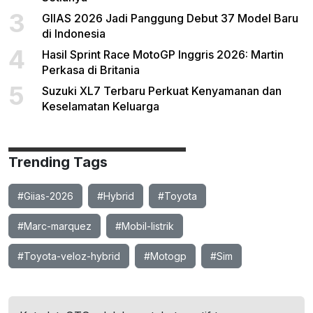
3
GIIAS 2026 Jadi Panggung Debut 37 Model Baru
di Indonesia
4
Hasil Sprint Race MotoGP Inggris 2026: Martin
Perkasa di Britania
5
Suzuki XL7 Terbaru Perkuat Kenyamanan dan
Keselamatan Keluarga
Trending Tags
#Giias-2026
#Hybrid
#Toyota
#Marc-marquez
#Mobil-listrik
#Toyota-veloz-hybrid
#Motogp
#Sim