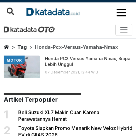
Honda Pcx Versus Yamaha Nma
Berita Terbaru
Home
Tag
Honda-Pcx-Versus-Yamaha-Nmax
Honda PCX Versus Yamaha Nmax, Siapa
MOTOR
Lebih Unggul
07 Desember 2021, 12:44 WIB
Artikel Terpopuler
1
Beli Suzuki XL7 Makin Cuan Karena
Perawatannya Hemat
2
Toyota Siapkan Promo Menarik New Veloz Hybrid
EV di GIIAS 2026