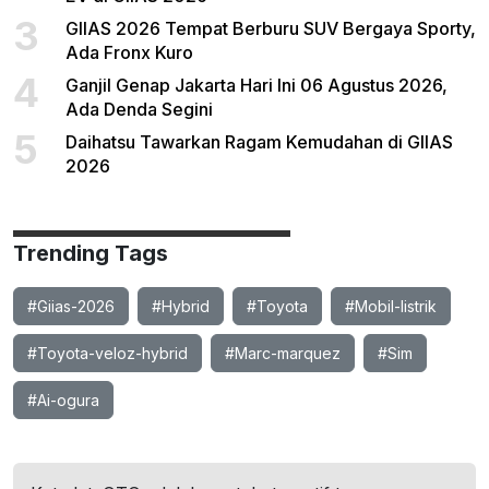
3
GIIAS 2026 Tempat Berburu SUV Bergaya Sporty,
Ada Fronx Kuro
4
Ganjil Genap Jakarta Hari Ini 06 Agustus 2026,
Ada Denda Segini
5
Daihatsu Tawarkan Ragam Kemudahan di GIIAS
2026
Trending Tags
#Giias-2026
#Hybrid
#Toyota
#Mobil-listrik
#Toyota-veloz-hybrid
#Marc-marquez
#Sim
#Ai-ogura