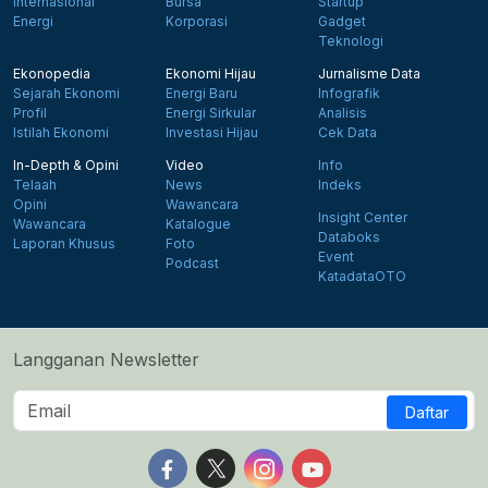
Internasional
Bursa
Startup
Energi
Korporasi
Gadget
Teknologi
Ekonopedia
Ekonomi Hijau
Jurnalisme Data
Sejarah Ekonomi
Energi Baru
Infografik
Profil
Energi Sirkular
Analisis
Istilah Ekonomi
Investasi Hijau
Cek Data
In-Depth & Opini
Video
Info
Telaah
News
Indeks
Opini
Wawancara
Insight Center
Wawancara
Katalogue
Databoks
Laporan Khusus
Foto
Event
Podcast
KatadataOTO
Langganan Newsletter
Daftar
Follow us on Facebook
Follow us on X
Follow us on Instagram
Follow us on Yout