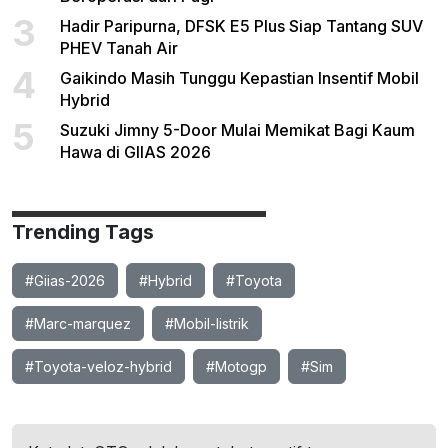
3
Hadir Paripurna, DFSK E5 Plus Siap Tantang SUV
PHEV Tanah Air
4
Gaikindo Masih Tunggu Kepastian Insentif Mobil
Hybrid
5
Suzuki Jimny 5-Door Mulai Memikat Bagi Kaum
Hawa di GIIAS 2026
Trending Tags
#Giias-2026
#Hybrid
#Toyota
#Marc-marquez
#Mobil-listrik
#Toyota-veloz-hybrid
#Motogp
#Sim