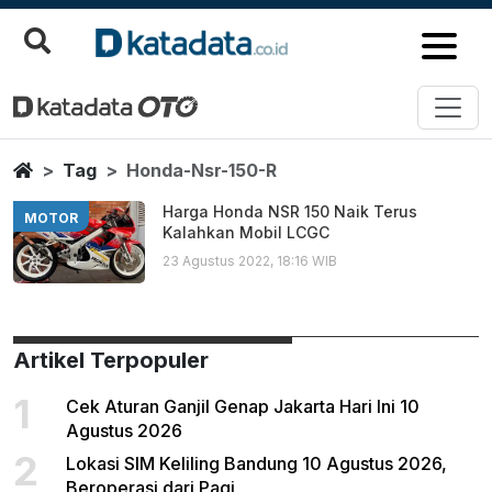
Honda Nsr 150 R
Berita Terbaru
Home
Tag
Honda-Nsr-150-R
Harga Honda NSR 150 Naik Terus
MOTOR
Kalahkan Mobil LCGC
23 Agustus 2022, 18:16 WIB
Artikel Terpopuler
1
Cek Aturan Ganjil Genap Jakarta Hari Ini 10
Agustus 2026
2
Lokasi SIM Keliling Bandung 10 Agustus 2026,
Beroperasi dari Pagi