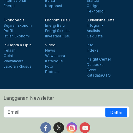
Internasional
Bursa
Startup
Energi
Korporasi
Gadget
Teknologi
Ekonopedia
Ekonomi Hijau
Jurnalisme Data
Sejarah Ekonomi
Energi Baru
Infografik
Profil
Energi Sirkular
Analisis
Istilah Ekonomi
Investasi Hijau
Cek Data
In-Depth & Opini
Video
Info
Telaah
News
Indeks
Opini
Wawancara
Insight Center
Wawancara
Katalogue
Databoks
Laporan Khusus
Foto
Event
Podcast
KatadataOTO
Langganan Newsletter
Daftar
Follow us on Facebook
Follow us on X
Follow us on Instagram
Follow us on Yout