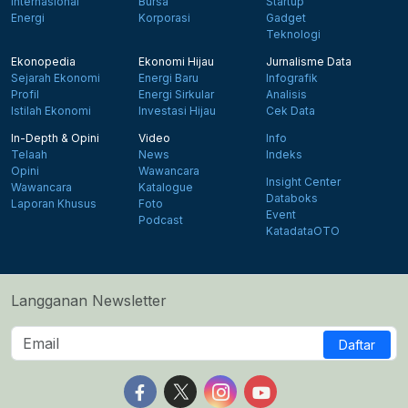
Internasional
Bursa
Startup
Energi
Korporasi
Gadget
Teknologi
Ekonopedia
Ekonomi Hijau
Jurnalisme Data
Sejarah Ekonomi
Energi Baru
Infografik
Profil
Energi Sirkular
Analisis
Istilah Ekonomi
Investasi Hijau
Cek Data
In-Depth & Opini
Video
Info
Telaah
News
Indeks
Opini
Wawancara
Insight Center
Wawancara
Katalogue
Databoks
Laporan Khusus
Foto
Event
Podcast
KatadataOTO
Langganan Newsletter
Daftar
Follow us on Facebook
Follow us on X
Follow us on Instagram
Follow us on Yout