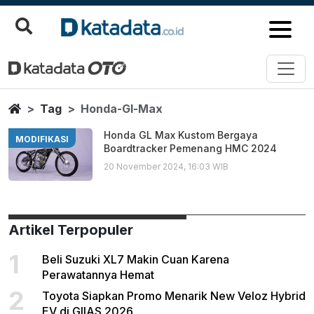
Honda Gl Max
Berita Terbaru
Home
Tag
Honda-Gl-Max
Honda GL Max Kustom Bergaya
MODIFIKASI
Boardtracker Pemenang HMC 2024
20 November 2024, 16:03 WIB
Artikel Terpopuler
1
Beli Suzuki XL7 Makin Cuan Karena
Perawatannya Hemat
2
Toyota Siapkan Promo Menarik New Veloz Hybrid
EV di GIIAS 2026