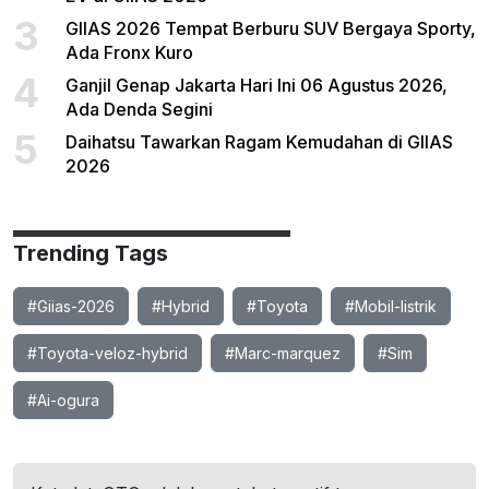
3
GIIAS 2026 Tempat Berburu SUV Bergaya Sporty,
Ada Fronx Kuro
4
Ganjil Genap Jakarta Hari Ini 06 Agustus 2026,
Ada Denda Segini
5
Daihatsu Tawarkan Ragam Kemudahan di GIIAS
2026
Trending Tags
#Giias-2026
#Hybrid
#Toyota
#Mobil-listrik
#Toyota-veloz-hybrid
#Marc-marquez
#Sim
#Ai-ogura