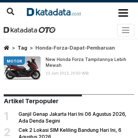
Honda Forza Dapat Pembaruan
Berita Terbaru
Home
Tag
Honda-Forza-Dapat-Pembaruan
New Honda Forza Tampilannya Lebih
MOTOR
Mewah
23 Juni 2023, 20:50 WIB
Artikel Terpopuler
1
Ganjil Genap Jakarta Hari Ini 06 Agustus 2026,
Ada Denda Segini
2
Cek 2 Lokasi SIM Keliling Bandung Hari Ini, 6
Agustus 2026