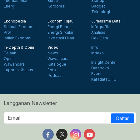
Internasional
Bursa
Startup
Energi
Korporasi
Gadget
Teknologi
Ekonopedia
Ekonomi Hijau
Jurnalisme Data
Sejarah Ekonomi
Energi Baru
Infografik
Profil
Energi Sirkular
Analisis
Istilah Ekonomi
Investasi Hijau
Cek Data
In-Depth & Opini
Video
Info
Telaah
News
Indeks
Opini
Wawancara
Insight Center
Wawancara
Katalogue
Databoks
Laporan Khusus
Foto
Event
Podcast
KatadataOTO
Langganan Newsletter
Daftar
Follow us on Facebook
Follow us on X
Follow us on Instagram
Follow us on Yout