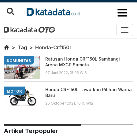
Honda Crf150l
Berita Terbaru
Home
Tag
Honda-Crf150l
Ratusan Honda CRF150L Sambangi
KOMUNITAS
Arena MXGP Samota
27 Juni 2022, 15:05 WIB
Honda CRF150L Tawarkan Pilihan Warna
MOTOR
Baru
26 Oktober 2021, 10:15 WIB
Artikel Terpopuler