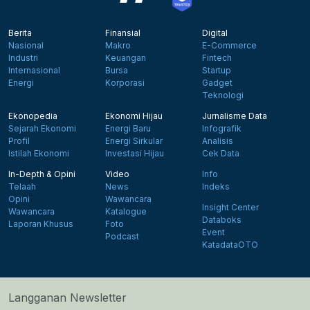
Berita
Finansial
Digital
Nasional
Makro
E-Commerce
Industri
Keuangan
Fintech
Internasional
Bursa
Startup
Energi
Korporasi
Gadget
Teknologi
Ekonopedia
Ekonomi Hijau
Jurnalisme Data
Sejarah Ekonomi
Energi Baru
Infografik
Profil
Energi Sirkular
Analisis
Istilah Ekonomi
Investasi Hijau
Cek Data
In-Depth & Opini
Video
Info
Telaah
News
Indeks
Opini
Wawancara
Insight Center
Wawancara
Katalogue
Databoks
Laporan Khusus
Foto
Event
Podcast
KatadataOTO
Langganan Newsletter