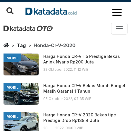
Honda Cr V 2020
Berita Terbaru
Home
Tag
Honda-Cr-V-2020
Harga Honda CR-V 1.5 Prestige Bekas
MOBIL
Anjok Nyaris Rp200 Juta
22 Oktober 2022, 11:12 WIB
Harga Honda CR-V Bekas Murah Banget
MOBIL
Masih Garansi 1 Tahun
05 Oktober 2022, 07:35 WIB
Harga Honda CR-V 2020 Bekas tipe
MOBIL
Prestige Drop Rp138.4 Juta
28 Juli 2022, 06:00 WIB