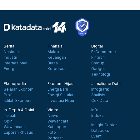
Berita
Finansial
Digital
Nasional
Makro
E-Commerce
Industri
Keuangan
Fintech
Internasional
Bursa
Startup
Energi
Korporasi
Gadget
Teknologi
Ekonopedia
Ekonomi Hijau
Jurnalisme Data
Sejarah Ekonomi
Energi Baru
Infografik
Profil
Energi Sirkular
Analisis
Istilah Ekonomi
Investasi Hijau
Cek Data
In-Depth & Opini
Video
Info
Telaah
News
Indeks
Opini
Wawancara
Insight Center
Wawancara
Katalogue
Databoks
Laporan Khusus
Foto
Event
Podcast