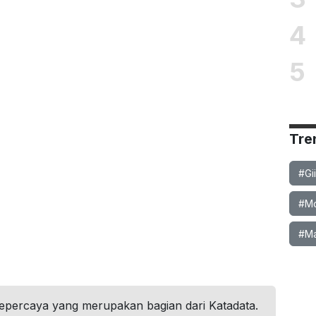
4
5
Tre
#Gi
#Mob
#Ma
tepercaya yang merupakan bagian dari Katadata.