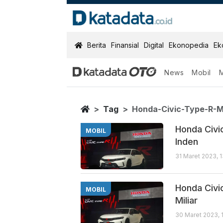
KatadataOTO
Berita
Finansial
Digital
Ekonopedia
Ek
News
Mobil
Honda Civic T
Berita Terbaru
Home
Tag
Honda-Civic-Type-R-M
Honda Civi
MOBIL
Inden
31 Maret 2023, 
Honda Civi
MOBIL
Miliar
30 Maret 2023, 