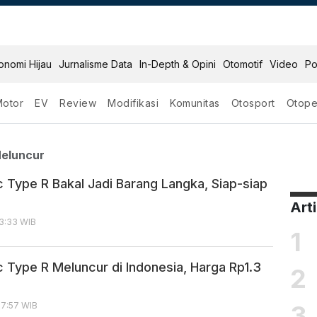
onomi Hijau
Jurnalisme Data
In-Depth & Opini
Otomotif
Video
Po
Motor
EV
Review
Modifikasi
Komunitas
Otosport
Otope
ype R Meluncur
eluncur
c Type R Bakal Jadi Barang Langka, Siap-siap
Art
13:33 WIB
1
c Type R Meluncur di Indonesia, Harga Rp1.3
2
3
17:57 WIB