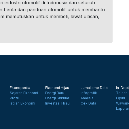
i industri otomotif di Indonesia dan seluruh
n berita dan panduan otomotif untuk membantu
um memutuskan untuk membeli, lewat ulasan,
Ekonopedia
Ekonomi Hijau
Jurnalisme Data
In-Dept
Sejarah Ekonomi
Energi Baru
Infografik
Telaah
Profil
Energi Sirkular
Analisis
Opini
Istilah Ekonomi
Investasi Hijau
Cek Data
Wawanc
Lapora