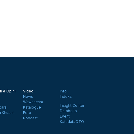
h & Opini
Video
Info
News
Indeks
Wawancara
Insight Center
ara
Katalogue
Databoks
n Khusus
Foto
Event
Podcast
KatadataOTO