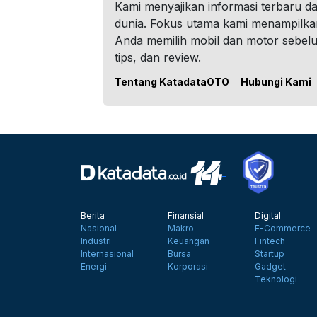
Kami menyajikan informasi terbaru dar
dunia. Fokus utama kami menampilka
Anda memilih mobil dan motor sebel
tips, dan review.
Tentang KatadataOTO
Hubungi Kami
Berita
Finansial
Digital
Nasional
Makro
E-Commerce
Industri
Keuangan
Fintech
Internasional
Bursa
Startup
Energi
Korporasi
Gadget
Teknologi