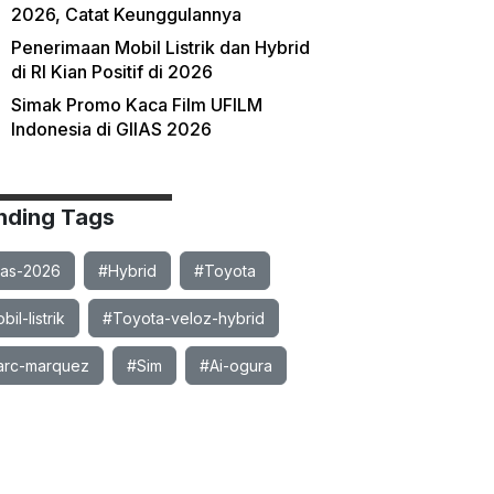
2026, Catat Keunggulannya
Penerimaan Mobil Listrik dan Hybrid
di RI Kian Positif di 2026
Simak Promo Kaca Film UFILM
Indonesia di GIIAS 2026
nding Tags
ias-2026
#Hybrid
#Toyota
il-listrik
#Toyota-veloz-hybrid
rc-marquez
#Sim
#Ai-ogura