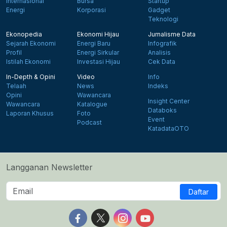
Internasional
Bursa
Startup
Energi
Korporasi
Gadget
Teknologi
Ekonopedia
Ekonomi Hijau
Jurnalisme Data
Sejarah Ekonomi
Energi Baru
Infografik
Profil
Energi Sirkular
Analisis
Istilah Ekonomi
Investasi Hijau
Cek Data
In-Depth & Opini
Video
Info
Telaah
News
Indeks
Opini
Wawancara
Insight Center
Wawancara
Katalogue
Databoks
Laporan Khusus
Foto
Event
Podcast
KatadataOTO
Langganan Newsletter
Daftar
Follow us on Facebook
Follow us on X
Follow us on Instagram
Follow us on Yout