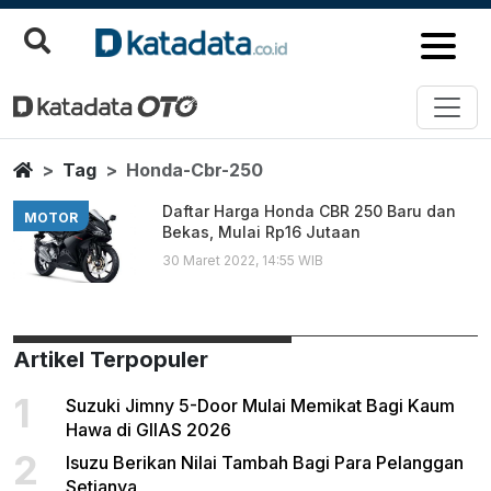
Honda Cbr 250
Berita Terbaru
Home
Tag
Honda-Cbr-250
Daftar Harga Honda CBR 250 Baru dan
MOTOR
Bekas, Mulai Rp16 Jutaan
30 Maret 2022, 14:55 WIB
Artikel Terpopuler
1
Suzuki Jimny 5-Door Mulai Memikat Bagi Kaum
Hawa di GIIAS 2026
2
Isuzu Berikan Nilai Tambah Bagi Para Pelanggan
Setianya