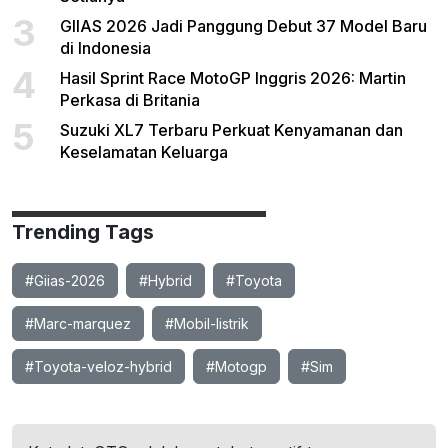
3
GIIAS 2026 Jadi Panggung Debut 37 Model Baru
di Indonesia
4
Hasil Sprint Race MotoGP Inggris 2026: Martin
Perkasa di Britania
5
Suzuki XL7 Terbaru Perkuat Kenyamanan dan
Keselamatan Keluarga
Trending Tags
#Giias-2026
#Hybrid
#Toyota
#Marc-marquez
#Mobil-listrik
#Toyota-veloz-hybrid
#Motogp
#Sim