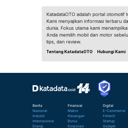
KatadataOTO adalah portal otomotif 
Kami menyajikan informasi terbaru dar
dunia. Fokus utama kami menampilka
Anda memilih mobil dan motor sebel
tips, dan review.
Tentang KatadataOTO
Hubungi Kami
Berita
Finansial
Digital
Nasional
Makro
E-Commerce
Industri
Keuangan
Fintech
Internasional
Bursa
Startup
Energi
Korporasi
Gadget