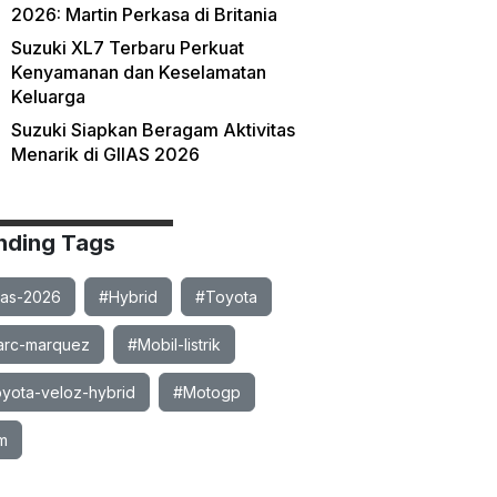
2026: Martin Perkasa di Britania
Suzuki XL7 Terbaru Perkuat
Kenyamanan dan Keselamatan
Keluarga
Suzuki Siapkan Beragam Aktivitas
Menarik di GIIAS 2026
nding Tags
ias-2026
#Hybrid
#Toyota
rc-marquez
#Mobil-listrik
yota-veloz-hybrid
#Motogp
m