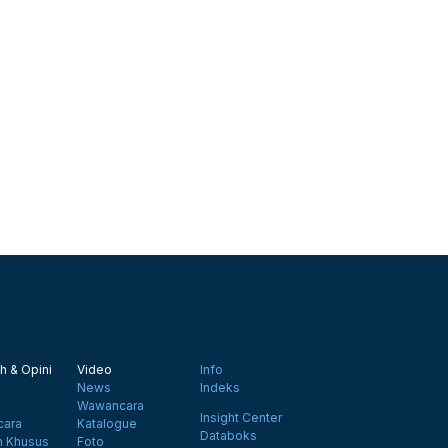
h & Opini
Video
Info
News
Indeks
Wawancara
Insight Center
ara
Katalogue
Databoks
n Khusus
Foto