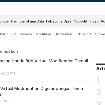
onomi Hijau
Jurnalisme Data
In-Depth & Opini
Otomotif
Video
Po
Motor
EV
Review
Modifikasi
Komunitas
Otosport
Otope
ual Modification
dification
nang Honda Brio Virtual Modification Tampil
Art
, 08:00 WIB
1
 Virtual Modification Digelar dengan Tema
2
e
3
:53 WIB