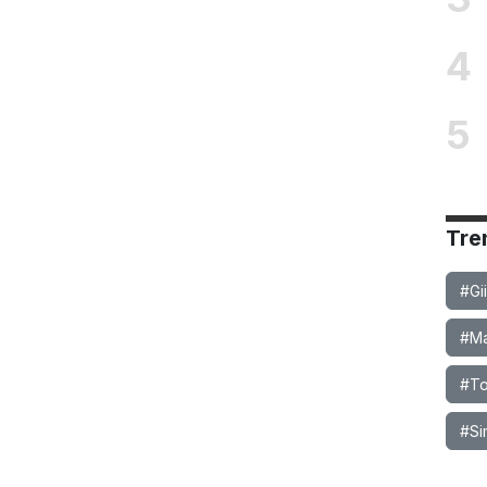
4
5
Tre
#Gi
#Ma
#To
#Si