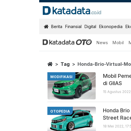
KatadataOTO
Berita
Finansial
Digital
Ekonopedia
Ek
News
Mobil
Honda Brio Virt
Berita Terbaru
Home
Tag
Honda-Brio-Virtual-Mo
Mobil Peme
MODIFIKASI
di GIIAS
15 Agustus 2022
Honda Brio
OTOPEDIA
Street Rac
18 Mei 2022, 17