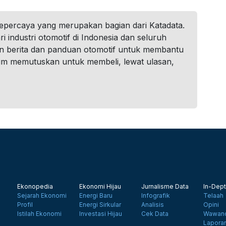
tepercaya yang merupakan bagian dari Katadata.
i industri otomotif di Indonesia dan seluruh
n berita dan panduan otomotif untuk membantu
um memutuskan untuk membeli, lewat ulasan,
Ekonopedia
Ekonomi Hijau
Jurnalisme Data
In-Dept
Sejarah Ekonomi
Energi Baru
Infografik
Telaah
Profil
Energi Sirkular
Analisis
Opini
Istilah Ekonomi
Investasi Hijau
Cek Data
Wawanc
Lapora