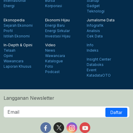
Internasional
Bursa
Startup
Energi
Korporasi
Gadget
Teknologi
Ekonopedia
Ekonomi Hijau
Jurnalisme Data
Sejarah Ekonomi
Energi Baru
Infografik
Profil
Energi Sirkular
Analisis
Istilah Ekonomi
Investasi Hijau
Cek Data
In-Depth & Opini
Video
Info
Telaah
News
Indeks
Opini
Wawancara
Insight Center
Wawancara
Katalogue
Databoks
Laporan Khusus
Foto
Event
Podcast
KatadataOTO
Langganan Newsletter
Daftar
Follow us on Facebook
Follow us on X
Follow us on Instagram
Follow us on Yout