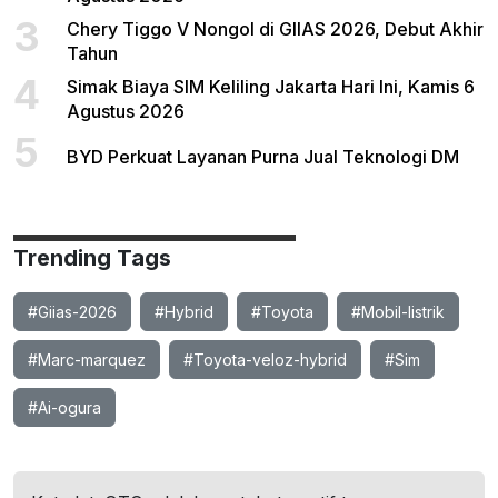
3
Chery Tiggo V Nongol di GIIAS 2026, Debut Akhir
Tahun
4
Simak Biaya SIM Keliling Jakarta Hari Ini, Kamis 6
Agustus 2026
5
BYD Perkuat Layanan Purna Jual Teknologi DM
Trending Tags
#Giias-2026
#Hybrid
#Toyota
#Mobil-listrik
#Marc-marquez
#Toyota-veloz-hybrid
#Sim
#Ai-ogura