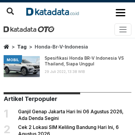
Honda Br V Indonesia
Berita Terbaru
Home
Tag
Honda-Br-V-Indonesia
Spesifikasi Honda BR-V Indonesia VS
MOBIL
Thailand, Siapa Unggul
29 Juli 2022, 13:38 WIB
Artikel Terpopuler
1
Ganjil Genap Jakarta Hari Ini 06 Agustus 2026,
Ada Denda Segini
2
Cek 2 Lokasi SIM Keliling Bandung Hari Ini, 6
Agustus 2026