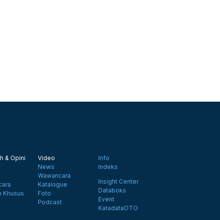
h & Opini
Video
Info
News
Indeks
Wawancara
Insight Center
ara
Katalogue
Databoks
n Khusus
Foto
Event
Podcast
KatadataOTO