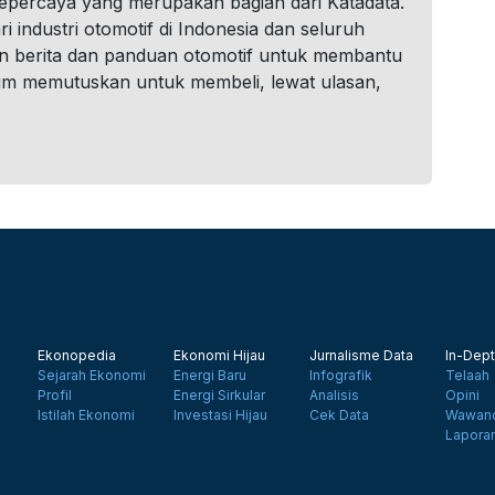
tepercaya yang merupakan bagian dari Katadata.
i industri otomotif di Indonesia dan seluruh
n berita dan panduan otomotif untuk membantu
um memutuskan untuk membeli, lewat ulasan,
Ekonopedia
Ekonomi Hijau
Jurnalisme Data
In-Dept
Sejarah Ekonomi
Energi Baru
Infografik
Telaah
Profil
Energi Sirkular
Analisis
Opini
Istilah Ekonomi
Investasi Hijau
Cek Data
Wawanc
Lapora