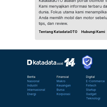
KatadataOTO adalah portal otomotif 
Kami menyajikan informasi terbaru dar
dunia. Fokus utama kami menampilka
Anda memilih mobil dan motor sebel
tips, dan review.
Tentang KatadataOTO
Hubungi Kami
Berita
Finansial
Digital
Nasional
Makro
E-Commerce
Industri
Keuangan
Fintech
Internasional
Bursa
Startup
Energi
Korporasi
Gadget
Teknologi