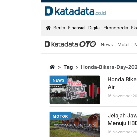
KatadataOTO
Berita
Finansial
Digital
Ekonopedia
Ek
News
Mobil
Honda Bikers 
Berita Terbaru
Home
Tag
Honda-Bikers-Day-20
Honda Bike
NEWS
Air
16 November 202
Jelajah Ja
MOTOR
Menuju HB
16 November 20