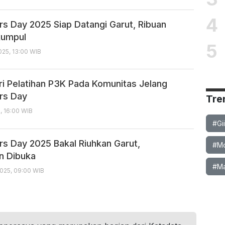
4
rs Day 2025 Siap Datangi Garut, Ribuan
kumpul
5
25, 13:00 WIB
i Pelatihan P3K Pada Komunitas Jelang
rs Day
Tre
, 16:00 WIB
#Gi
rs Day 2025 Bakal Riuhkan Garut,
#Mob
n Dibuka
#Ma
025, 09:00 WIB