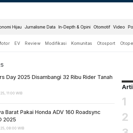
onomi Hijau
Jurnalisme Data
In-Depth & Opini
Otomotif
Video
Po
Motor
EV
Review
Modifikasi
Komunitas
Otosport
Otope
Day 2025
25
rs Day 2025 Disambangi 32 Ribu Rider Tanah
Art
5, 11:00 WIB
1
wa Barat Pakai Honda ADV 160 Roadsync
2
D 2025
3
25, 08:00 WIB