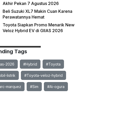
Akhir Pekan 7 Agustus 2026
Beli Suzuki XL7 Makin Cuan Karena
Perawatannya Hemat
Toyota Siapkan Promo Menarik New
Veloz Hybrid EV di GIIAS 2026
nding Tags
ias-2026
#Hybrid
#Toyota
il-listrik
#Toyota-veloz-hybrid
rc-marquez
#Sim
#Ai-ogura