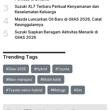
3
Suzuki XL7 Terbaru Perkuat Kenyamanan dan
Keselamatan Keluarga
4
Mazda Luncurkan Oli Baru di GIIAS 2026, Catat
Keunggulannya
5
Suzuki Siapkan Beragam Aktivitas Menarik di
GIIAS 2026
Trending Tags
#Giias-2026
#Hybrid
#Toyota
#Marc-marquez
#Mobil-listrik
#Toyota-veloz-hybrid
#Motogp
#Sim