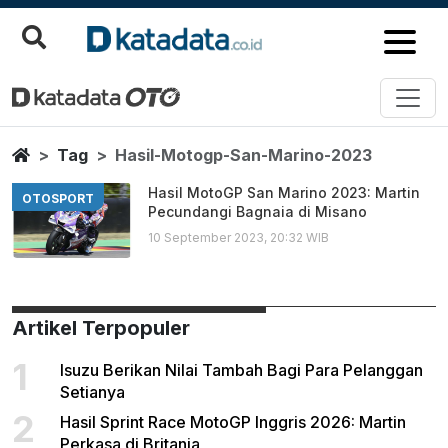
Hasil Motogp San Marino 2023
Berita Terbaru
Home
Tag
Hasil-Motogp-San-Marino-2023
Hasil MotoGP San Marino 2023: Martin
OTOSPORT
Pecundangi Bagnaia di Misano
10 September 2023, 20:32 WIB
Artikel Terpopuler
1
Isuzu Berikan Nilai Tambah Bagi Para Pelanggan
Setianya
2
Hasil Sprint Race MotoGP Inggris 2026: Martin
Perkasa di Britania