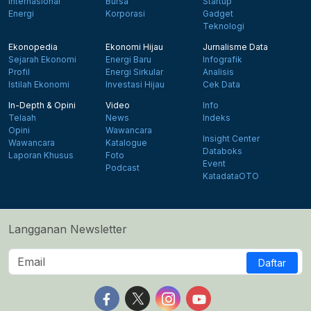
Internasional
Bursa
Startup
Energi
Korporasi
Gadget
Teknologi
Ekonopedia
Ekonomi Hijau
Jurnalisme Data
Sejarah Ekonomi
Energi Baru
Infografik
Profil
Energi Sirkular
Analisis
Istilah Ekonomi
Investasi Hijau
Cek Data
In-Depth & Opini
Video
Info
Telaah
News
Indeks
Opini
Wawancara
Insight Center
Wawancara
Katalogue
Databoks
Laporan Khusus
Foto
Event
Podcast
KatadataOTO
Langganan Newsletter
Daftar
Follow us on Facebook
Follow us on X
Follow us on Instagram
Follow us on Yout