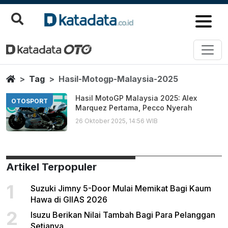
Hasil Motogp Malaysia 2025
Berita Terbaru
Home
Tag
Hasil-Motogp-Malaysia-2025
Hasil MotoGP Malaysia 2025: Alex
OTOSPORT
Marquez Pertama, Pecco Nyerah
26 Oktober 2025, 14:56 WIB
Artikel Terpopuler
1
Suzuki Jimny 5-Door Mulai Memikat Bagi Kaum
Hawa di GIIAS 2026
2
Isuzu Berikan Nilai Tambah Bagi Para Pelanggan
Setianya