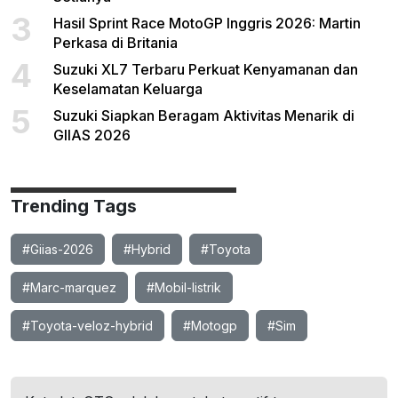
3
Hasil Sprint Race MotoGP Inggris 2026: Martin
Perkasa di Britania
4
Suzuki XL7 Terbaru Perkuat Kenyamanan dan
Keselamatan Keluarga
5
Suzuki Siapkan Beragam Aktivitas Menarik di
GIIAS 2026
Trending Tags
#Giias-2026
#Hybrid
#Toyota
#Marc-marquez
#Mobil-listrik
#Toyota-veloz-hybrid
#Motogp
#Sim