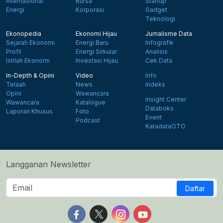
Internasional
Bursa
Startup
Energi
Korporasi
Gadget
Teknologi
Ekonopedia
Ekonomi Hijau
Jurnalisme Data
Sejarah Ekonomi
Energi Baru
Infografik
Profil
Energi Sirkular
Analisis
Istilah Ekonomi
Investasi Hijau
Cek Data
In-Depth & Opini
Video
Info
Telaah
News
Indeks
Opini
Wawancara
Insight Center
Wawancara
Katalogue
Databoks
Laporan Khusus
Foto
Event
Podcast
KatadataOTO
Langganan Newsletter
Daftar
Follow us on Facebook
Follow us on X
Follow us on Instagram
Follow us on Yout