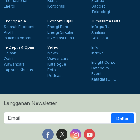
Internasional
Bursa
Startup
Energi
Korporasi
Gadget
Teknologi
Ekonopedia
Ekonomi Hijau
Jurnalisme Data
Sejarah Ekonomi
Energi Baru
Infografik
Profil
Energi Sirkular
Analisis
Istilah Ekonomi
Investasi Hijau
Cek Data
In-Depth & Opini
Video
Info
Telaah
News
Indeks
Opini
Wawancara
Insight Center
Wawancara
Katalogue
Databoks
Laporan Khusus
Foto
Event
Podcast
KatadataOTO
Langganan Newsletter
Daftar
Follow us on Facebook
Follow us on X
Follow us on Instagram
Follow us on Yout