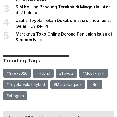
3
SIM Keliling Bandung Terakhir di Minggu Ini, Ada
di 2 Lokasi
4
Usaha Toyota Tekan Dekabornisasi di Indonesia,
Gelar TEY ke-14
5
Maraknya Toko Online Dorong Penjualan Isuzu di
Segmen Niaga
Trending Tags
#Giias-2026
#Hybrid
#Toyota
#Mobil-listrik
#Toyota-veloz-hybrid
#Marc-marquez
#Sim
#Ai-ogura