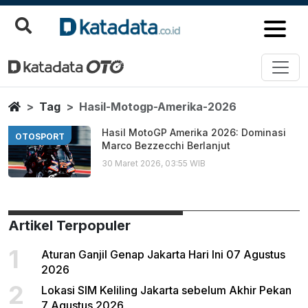
Hasil Motogp Amerika 2026
Berita Terbaru
Home
Tag
Hasil-Motogp-Amerika-2026
Hasil MotoGP Amerika 2026: Dominasi
OTOSPORT
Marco Bezzecchi Berlanjut
30 Maret 2026, 03:55 WIB
Artikel Terpopuler
1
Aturan Ganjil Genap Jakarta Hari Ini 07 Agustus
2026
2
Lokasi SIM Keliling Jakarta sebelum Akhir Pekan
7 Agustus 2026