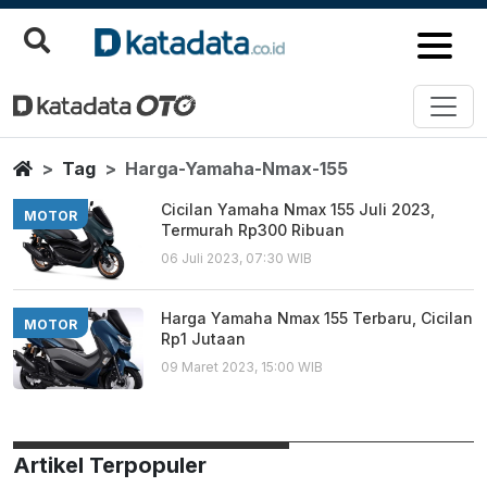
Harga Yamaha Nmax 155
Berita Terbaru
Home
Tag
Harga-Yamaha-Nmax-155
Cicilan Yamaha Nmax 155 Juli 2023,
MOTOR
Termurah Rp300 Ribuan
06 Juli 2023, 07:30 WIB
Harga Yamaha Nmax 155 Terbaru, Cicilan
MOTOR
Rp1 Jutaan
09 Maret 2023, 15:00 WIB
Artikel Terpopuler