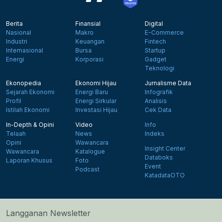
Berita
Finansial
Digital
Nasional
Makro
E-Commerce
Industri
Keuangan
Fintech
Internasional
Bursa
Startup
Energi
Korporasi
Gadget
Teknologi
Ekonopedia
Ekonomi Hijau
Jurnalisme Data
Sejarah Ekonomi
Energi Baru
Infografik
Profil
Energi Sirkular
Analisis
Istilah Ekonomi
Investasi Hijau
Cek Data
In-Depth & Opini
Video
Info
Telaah
News
Indeks
Opini
Wawancara
Insight Center
Wawancara
Katalogue
Databoks
Laporan Khusus
Foto
Event
Podcast
KatadataOTO
Langganan Newsletter