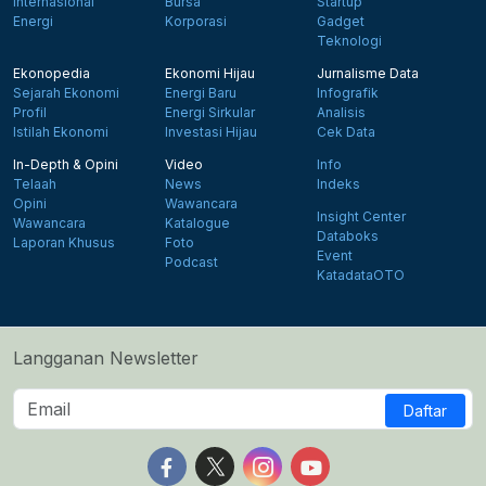
Internasional
Bursa
Startup
Energi
Korporasi
Gadget
Teknologi
Ekonopedia
Ekonomi Hijau
Jurnalisme Data
Sejarah Ekonomi
Energi Baru
Infografik
Profil
Energi Sirkular
Analisis
Istilah Ekonomi
Investasi Hijau
Cek Data
In-Depth & Opini
Video
Info
Telaah
News
Indeks
Opini
Wawancara
Insight Center
Wawancara
Katalogue
Databoks
Laporan Khusus
Foto
Event
Podcast
KatadataOTO
Langganan Newsletter
Daftar
Follow us on Facebook
Follow us on X
Follow us on Instagram
Follow us on Yout