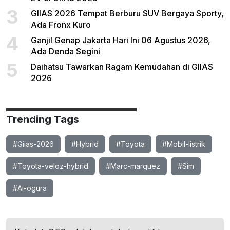
3
GIIAS 2026 Tempat Berburu SUV Bergaya Sporty,
Ada Fronx Kuro
4
Ganjil Genap Jakarta Hari Ini 06 Agustus 2026,
Ada Denda Segini
5
Daihatsu Tawarkan Ragam Kemudahan di GIIAS
2026
Trending Tags
#Giias-2026
#Hybrid
#Toyota
#Mobil-listrik
#Toyota-veloz-hybrid
#Marc-marquez
#Sim
#Ai-ogura