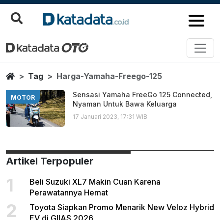
Harga Yamaha Freego 125
Berita Terbaru
Home
Tag
Harga-Yamaha-Freego-125
Sensasi Yamaha FreeGo 125 Connected,
MOTOR
Nyaman Untuk Bawa Keluarga
17 Januari 2023, 17:31 WIB
Artikel Terpopuler
1
Beli Suzuki XL7 Makin Cuan Karena
Perawatannya Hemat
2
Toyota Siapkan Promo Menarik New Veloz Hybrid
EV di GIIAS 2026