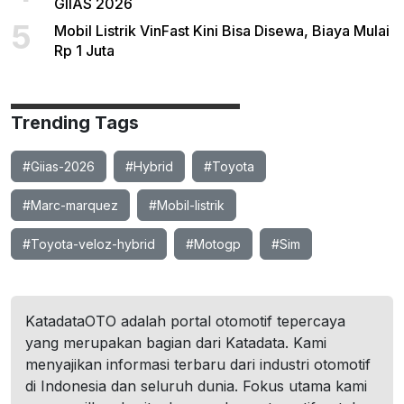
GIIAS 2026
5
Mobil Listrik VinFast Kini Bisa Disewa, Biaya Mulai
Rp 1 Juta
Trending Tags
#Giias-2026
#Hybrid
#Toyota
#Marc-marquez
#Mobil-listrik
#Toyota-veloz-hybrid
#Motogp
#Sim
KatadataOTO adalah portal otomotif tepercaya
yang merupakan bagian dari Katadata. Kami
menyajikan informasi terbaru dari industri otomotif
di Indonesia dan seluruh dunia. Fokus utama kami