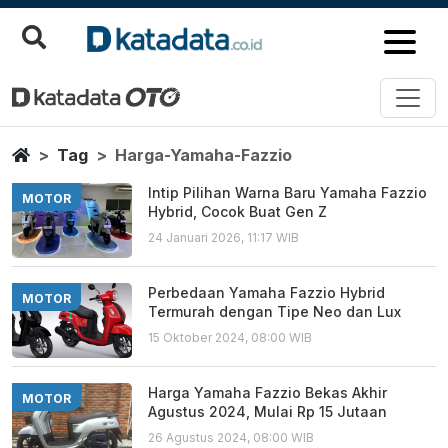
Harga Yamaha Fazzio
Berita Terbaru
Home
Tag
Harga-Yamaha-Fazzio
Intip Pilihan Warna Baru Yamaha Fazzio
MOTOR
Hybrid, Cocok Buat Gen Z
24 Januari 2026, 11:17 WIB
Perbedaan Yamaha Fazzio Hybrid
MOTOR
Termurah dengan Tipe Neo dan Lux
15 Oktober 2024, 08:00 WIB
Harga Yamaha Fazzio Bekas Akhir
MOTOR
Agustus 2024, Mulai Rp 15 Jutaan
26 Agustus 2024, 08:00 WIB