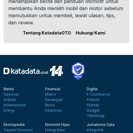
menampilkan berita dan panduan otomotif untuk
membantu Anda memilih mobil dan motor sebelum
memutuskan untuk membeli, lewat ulasan, tips,
dan review.
Tentang KatadataOTO
Hubungi Kami
Berita
Finansial
Digital
Nasional
Makro
E-Commerce
Industri
Keuangan
Fintech
Internasional
Bursa
Startup
Energi
Korporasi
Gadget
Teknologi
Ekonopedia
Ekonomi Hijau
Jurnalisme Data
Sejarah Ekonomi
Energi Baru
Infografik