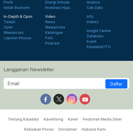
Profil
Energi Sirkular
Analisis
Istilah Ekonomi
Investasi Hijau
Cek Data
In-Depth & Opini
Video
Info
Telaah
News
Indeks
Opini
Wawancara
Insight Center
Wawancara
Katalogue
Databoks
Laporan Khusus
Foto
Event
Podcast
KatadataOTO
Langganan Newsletter
Daftar
Follow us on Facebook
Follow us on X
Follow us on Instagram
Follow us on Yout
Tentang Katadata
Advertising
Karier
Pedoman Media Siber
Kebijakan Privasi
Disclaimer
Hubungi Kami