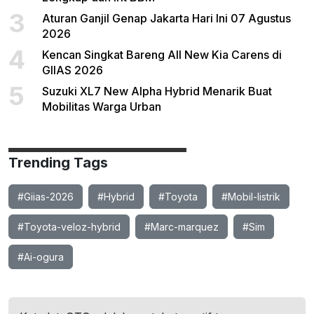
3
Aturan Ganjil Genap Jakarta Hari Ini 07 Agustus
2026
4
Kencan Singkat Bareng All New Kia Carens di
GIIAS 2026
5
Suzuki XL7 New Alpha Hybrid Menarik Buat
Mobilitas Warga Urban
Trending Tags
#Giias-2026
#Hybrid
#Toyota
#Mobil-listrik
#Toyota-veloz-hybrid
#Marc-marquez
#Sim
#Ai-ogura