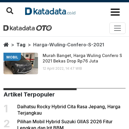
Harga Wuling Confero S 2021
Berita Terbaru
Home
Tag
Harga-Wuling-Confero-S-2021
Murah Banget, Harga Wuling Confero S
MOBIL
2021 Bekas Drop Rp76 Juta
12 April 2022, 14:47 WIB
Artikel Terpopuler
1
Daihatsu Rocky Hybrid Cita Rasa Jepang, Harga
Terjangkau
2
Pilihan Mobil Hybrid Suzuki GIIAS 2026 Fitur
Lengkap dan Irit BBM