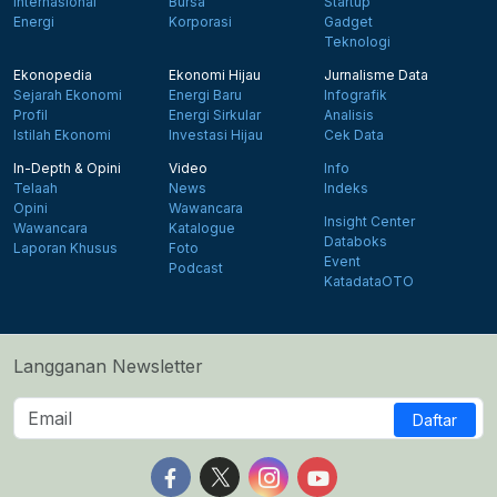
Internasional
Bursa
Startup
Energi
Korporasi
Gadget
Teknologi
Ekonopedia
Ekonomi Hijau
Jurnalisme Data
Sejarah Ekonomi
Energi Baru
Infografik
Profil
Energi Sirkular
Analisis
Istilah Ekonomi
Investasi Hijau
Cek Data
In-Depth & Opini
Video
Info
Telaah
News
Indeks
Opini
Wawancara
Insight Center
Wawancara
Katalogue
Databoks
Laporan Khusus
Foto
Event
Podcast
KatadataOTO
Langganan Newsletter
Daftar
Follow us on Facebook
Follow us on X
Follow us on Instagram
Follow us on Yout