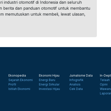
i industri otomotif di Indonesia dan seluruh
n berita dan panduan otomotif untuk membantu
um memutuskan untuk membeli, lewat ulasan,
Ekonopedia
Ekonomi Hijau
Jurnalisme Data
In-Dept
Sejarah Ekonomi
Energi Baru
Infografik
Telaah
Profil
Energi Sirkular
Analisis
Opini
Istilah Ekonomi
Investasi Hijau
Cek Data
Wawanc
Lapora