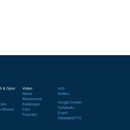
h & Opini
Video
Info
News
Indeks
Wawancara
Insight Center
ara
Katalogue
Databoks
n Khusus
Foto
Event
Podcast
KatadataOTO