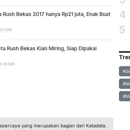
4
 Rush Bekas 2017 hanya Rp21 juta, Enak Buat
5
9:01 WIB
ta Rush Bekas Kian Miring, Siap Dipakai
Tre
13:39 WIB
#Gi
#Mob
#Ma
tepercaya yang merupakan bagian dari Katadata.