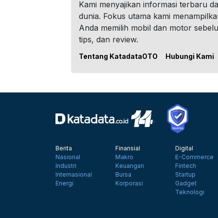
Kami menyajikan informasi terbaru dar
dunia. Fokus utama kami menampilka
Anda memilih mobil dan motor sebel
tips, dan review.
Tentang KatadataOTO
Hubungi Kami
Berita
Finansial
Digital
Nasional
Makro
E-Commerce
Industri
Keuangan
Fintech
Internasional
Bursa
Startup
Energi
Korporasi
Gadget
Teknologi