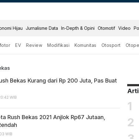
onomi Hijau
Jurnalisme Data
In-Depth & Opini
Otomotif
Video
Po
Motor
EV
Review
Modifikasi
Komunitas
Otosport
Otope
Rush Bekas
ekas
ush Bekas Kurang dari Rp 200 Juta, Pas Buat
Art
20:42 WIB
1
ta Rush Bekas 2021 Anjlok Rp67 Jutaan,
2
Rendah
3
:03 WIB