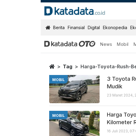
KatadataOTO
Berita
Finansial
Digital
Ekonopedia
Ek
News
Mobil
Harga Toyota 
Berita Terbaru
Home
Tag
Harga-Toyota-Rush-B
3 Toyota R
MOBIL
Mudik
23 Maret 2024, 
Harga Toyo
MOBIL
Kilometer 
16 Juli 2023, 07