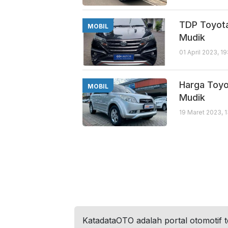
TDP Toyota
MOBIL
Mudik
01 April 2023, 1
Harga Toyo
MOBIL
Mudik
19 Maret 2023, 
KatadataOTO adalah portal otomotif 