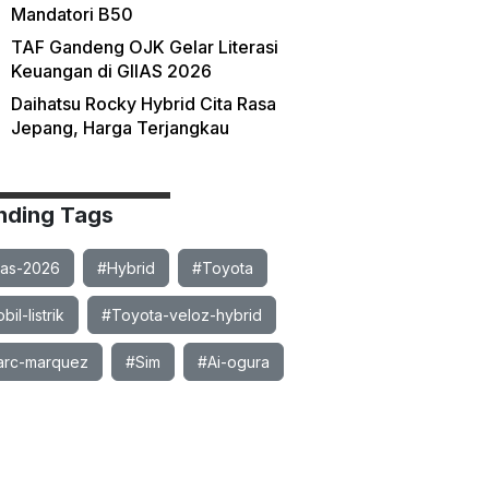
Mandatori B50
TAF Gandeng OJK Gelar Literasi
Keuangan di GIIAS 2026
Daihatsu Rocky Hybrid Cita Rasa
Jepang, Harga Terjangkau
nding Tags
ias-2026
#Hybrid
#Toyota
il-listrik
#Toyota-veloz-hybrid
rc-marquez
#Sim
#Ai-ogura