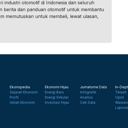
i industri otomotif di Indonesia dan seluruh
n berita dan panduan otomotif untuk membantu
um memutuskan untuk membeli, lewat ulasan,
Ekonopedia
Ekonomi Hijau
Jurnalisme Data
In-Dept
Sejarah Ekonomi
Energi Baru
Infografik
Telaah
Profil
Energi Sirkular
Analisis
Opini
Istilah Ekonomi
Investasi Hijau
Cek Data
Wawanc
Lapora