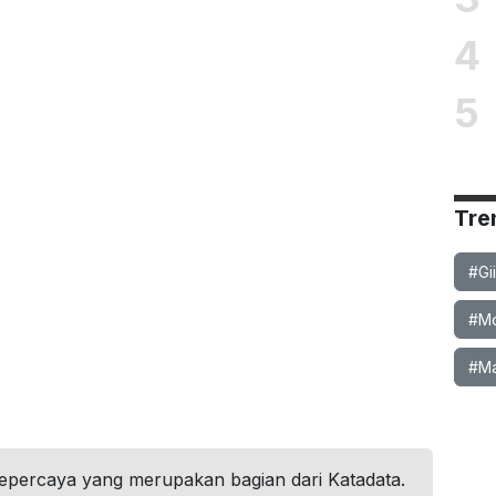
4
5
Tre
#Gi
#Mob
#Ma
tepercaya yang merupakan bagian dari Katadata.