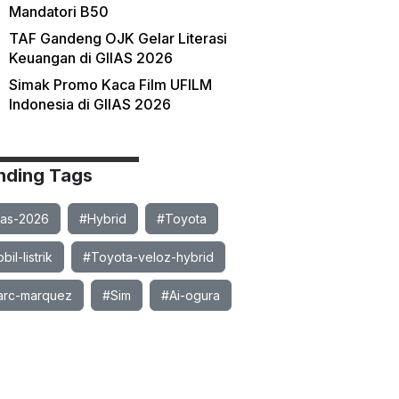
Mandatori B50
TAF Gandeng OJK Gelar Literasi
Keuangan di GIIAS 2026
Simak Promo Kaca Film UFILM
Indonesia di GIIAS 2026
nding Tags
ias-2026
#Hybrid
#Toyota
il-listrik
#Toyota-veloz-hybrid
rc-marquez
#Sim
#Ai-ogura