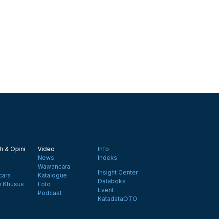
h & Opini
Video
Info
News
Indeks
Wawancara
Insight Center
ara
Katalogue
Databoks
n Khusus
Foto
Event
Podcast
KatadataOTO