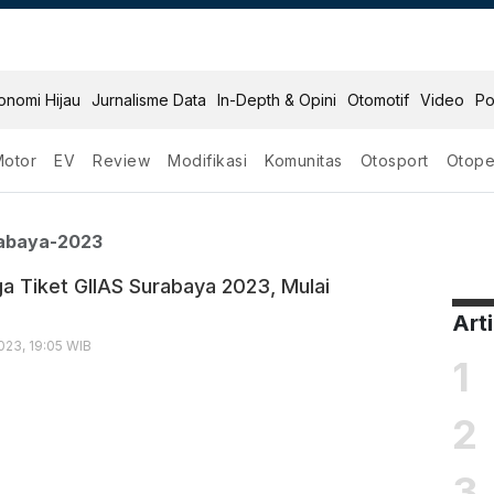
onomi Hijau
Jurnalisme Data
In-Depth & Opini
Otomotif
Video
Po
Motor
EV
Review
Modifikasi
Komunitas
Otosport
Otope
ias Surabaya 2023
rabaya-2023
ga Tiket GIIAS Surabaya 2023, Mulai
Art
023, 19:05 WIB
1
2
3