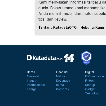
Kami menyajikan informasi terbaru dar
dunia. Fokus utama kami menampilka
Anda memilih mobil dan motor sebel
tips, dan review.
Tentang KatadataOTO
Hubungi Kami
Berita
Finansial
Digital
Nasional
Makro
E-Commerce
Industri
Keuangan
Fintech
Internasional
Bursa
Startup
Energi
Korporasi
Gadget
Teknologi