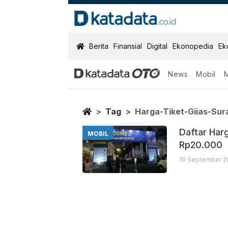
KatadataOTO
Berita
Finansial
Digital
Ekonopedia
Ek
News
Mobil
Harga Tiket Gi
Berita Terbaru
Home
Tag
Harga-Tiket-Giias-Su
Daftar Har
MOBIL
Rp20.000
19 September 2