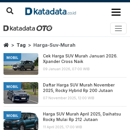
Harga Suv Murah
Berita Terbaru
Home
Tag
Harga-Suv-Murah
Cek Harga SUV Murah Januari 2026.
MOBIL
Xpander Cross Naik
09 Januari 2026, 07:00 WIB
Daftar Harga SUV Murah November
MOBIL
2025, Rocky Hybrid Rp 200 Jutaan
07 November 2025, 12:00 WIB
Harga SUV Murah April 2025, Daihatsu
MOBIL
Rocky Mulai Rp 212 Jutaan
11 April 2025, 17:00 WIB