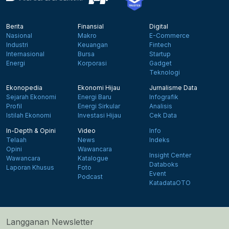
Berita
Finansial
Digital
Nasional
Makro
E-Commerce
Industri
Keuangan
Fintech
Internasional
Bursa
Startup
Energi
Korporasi
Gadget
Teknologi
Ekonopedia
Ekonomi Hijau
Jurnalisme Data
Sejarah Ekonomi
Energi Baru
Infografik
Profil
Energi Sirkular
Analisis
Istilah Ekonomi
Investasi Hijau
Cek Data
In-Depth & Opini
Video
Info
Telaah
News
Indeks
Opini
Wawancara
Insight Center
Wawancara
Katalogue
Databoks
Laporan Khusus
Foto
Event
Podcast
KatadataOTO
Langganan Newsletter