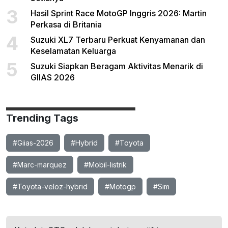
3
Hasil Sprint Race MotoGP Inggris 2026: Martin
Perkasa di Britania
4
Suzuki XL7 Terbaru Perkuat Kenyamanan dan
Keselamatan Keluarga
5
Suzuki Siapkan Beragam Aktivitas Menarik di
GIIAS 2026
Trending Tags
#Giias-2026
#Hybrid
#Toyota
#Marc-marquez
#Mobil-listrik
#Toyota-veloz-hybrid
#Motogp
#Sim