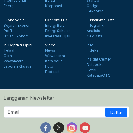
Internasional
Bursa
Startup
Energi
Korporasi
Gadget
Teknologi
Ekonopedia
Ekonomi Hijau
Jurnalisme Data
Sejarah Ekonomi
Energi Baru
Infografik
Profil
Energi Sirkular
Analisis
Istilah Ekonomi
Investasi Hijau
Cek Data
In-Depth & Opini
Video
Info
Telaah
News
Indeks
Opini
Wawancara
Insight Center
Wawancara
Katalogue
Databoks
Laporan Khusus
Foto
Event
Podcast
KatadataOTO
Langganan Newsletter
Daftar
Follow us on Facebook
Follow us on X
Follow us on Instagram
Follow us on Yout