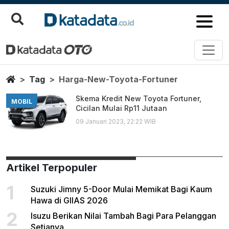
Harga New Toyota Fortuner
Berita Terbaru
Home
Tag
Harga-New-Toyota-Fortuner
Skema Kredit New Toyota Fortuner,
MOBIL
Cicilan Mulai Rp11 Jutaan
09 Januari 2023, 22:22 WIB
Artikel Terpopuler
1
Suzuki Jimny 5-Door Mulai Memikat Bagi Kaum
Hawa di GIIAS 2026
2
Isuzu Berikan Nilai Tambah Bagi Para Pelanggan
Setianya