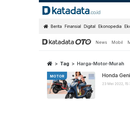
KatadataOTO
Berita
Finansial
Digital
Ekonopedia
Ek
News
Mobil
Harga Motor M
Berita Terbaru
Home
Tag
Harga-Motor-Murah
Honda Geni
MOTOR
23 Mei 2022, 15