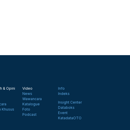
h & Opini
Video
Info
News
Indeks
Wawancara
Insight Center
ara
Katalogue
Databoks
n Khusus
Foto
Event
Podcast
KatadataOTO