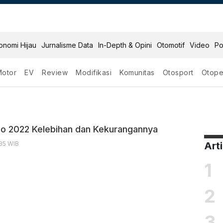
onomi Hijau
Jurnalisme Data
In-Depth & Opini
Otomotif
Video
Po
Motor
EV
Review
Modifikasi
Komunitas
Otosport
Otope
urah
o 2022 Kelebihan dan Kekurangannya
:35 WIB
Art
1
2
3