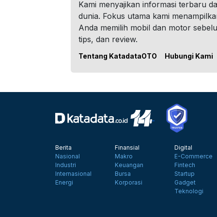
Kami menyajikan informasi terbaru dar
dunia. Fokus utama kami menampilka
Anda memilih mobil dan motor sebel
tips, dan review.
Tentang KatadataOTO
Hubungi Kami
Berita
Finansial
Digital
Nasional
Makro
E-Commerce
Industri
Keuangan
Fintech
Internasional
Bursa
Startup
Energi
Korporasi
Gadget
Teknologi