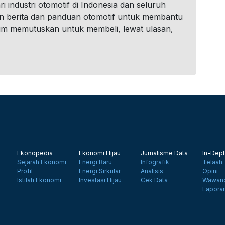
i industri otomotif di Indonesia dan seluruh
n berita dan panduan otomotif untuk membantu
um memutuskan untuk membeli, lewat ulasan,
Ekonopedia
Ekonomi Hijau
Jurnalisme Data
In-Dept
Sejarah Ekonomi
Energi Baru
Infografik
Telaah
Profil
Energi Sirkular
Analisis
Opini
Istilah Ekonomi
Investasi Hijau
Cek Data
Wawanc
Lapora