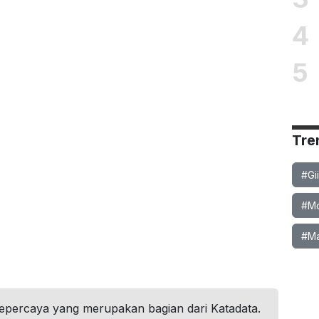
4
5
Tre
#Gi
#Mob
#Ma
tepercaya yang merupakan bagian dari Katadata.