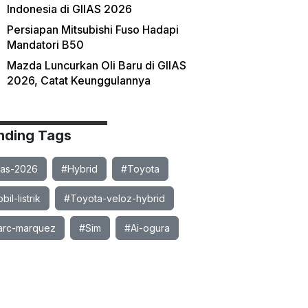
Indonesia di GIIAS 2026
Persiapan Mitsubishi Fuso Hadapi
Mandatori B50
Mazda Luncurkan Oli Baru di GIIAS
2026, Catat Keunggulannya
nding Tags
ias-2026
#Hybrid
#Toyota
il-listrik
#Toyota-veloz-hybrid
rc-marquez
#Sim
#Ai-ogura