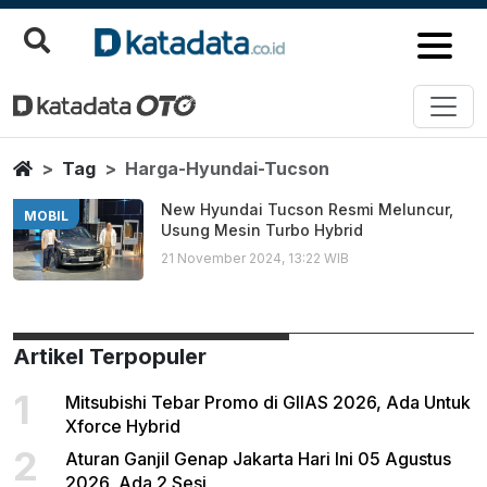
Harga Hyundai Tucson
Berita Terbaru
Home
Tag
Harga-Hyundai-Tucson
New Hyundai Tucson Resmi Meluncur,
MOBIL
Usung Mesin Turbo Hybrid
21 November 2024, 13:22 WIB
Artikel Terpopuler
1
Mitsubishi Tebar Promo di GIIAS 2026, Ada Untuk
Xforce Hybrid
2
Aturan Ganjil Genap Jakarta Hari Ini 05 Agustus
2026, Ada 2 Sesi