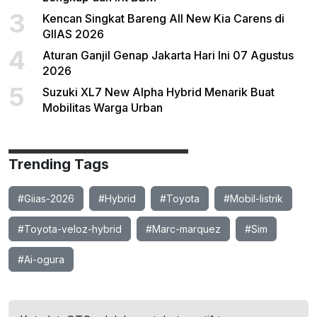
3
Kencan Singkat Bareng All New Kia Carens di
GIIAS 2026
4
Aturan Ganjil Genap Jakarta Hari Ini 07 Agustus
2026
5
Suzuki XL7 New Alpha Hybrid Menarik Buat
Mobilitas Warga Urban
Trending Tags
#Giias-2026
#Hybrid
#Toyota
#Mobil-listrik
#Toyota-veloz-hybrid
#Marc-marquez
#Sim
#Ai-ogura