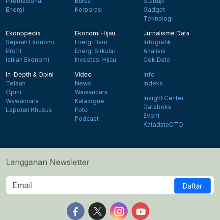
Internasional
Bursa
Startup
Energi
Korporasi
Gadget
Teknologi
Ekonopedia
Ekonomi Hijau
Jurnalisme Data
Sejarah Ekonomi
Energi Baru
Infografik
Profil
Energi Sirkular
Analisis
Istilah Ekonomi
Investasi Hijau
Cek Data
In-Depth & Opini
Video
Info
Telaah
News
Indeks
Opini
Wawancara
Insight Center
Wawancara
Katalogue
Databoks
Laporan Khusus
Foto
Event
Podcast
KatadataOTO
Langganan Newsletter
Daftar
Follow us on Facebook
Follow us on X
Follow us on Instagram
Follow us on Yout