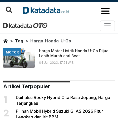
Harga Honda U Go
Berita Terbaru
Home
Tag
Harga-Honda-U-Go
Harga Motor Listrik Honda U-Go Dijual
MOTOR
Lebih Murah dari Beat
04 Juli 2023, 17:51 WIB
Artikel Terpopuler
1
Daihatsu Rocky Hybrid Cita Rasa Jepang, Harga
Terjangkau
2
Pilihan Mobil Hybrid Suzuki GIIAS 2026 Fitur
Lengkap dan Irit BBM