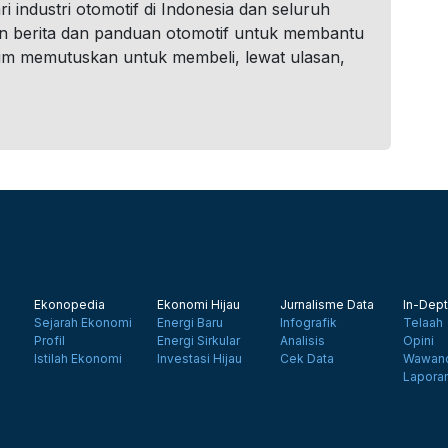
i industri otomotif di Indonesia dan seluruh
n berita dan panduan otomotif untuk membantu
um memutuskan untuk membeli, lewat ulasan,
Ekonopedia
Ekonomi Hijau
Jurnalisme Data
In-Dept
Sejarah Ekonomi
Energi Baru
Infografik
Telaah
Profil
Energi Sirkular
Analisis
Opini
Istilah Ekonomi
Investasi Hijau
Cek Data
Wawanc
Lapora