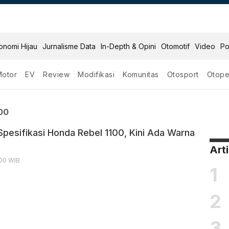
onomi Hijau
Jurnalisme Data
In-Depth & Opini
Otomotif
Video
Po
Motor
EV
Review
Modifikasi
Komunitas
Otosport
Otope
ebel 1100
00
Spesifikasi Honda Rebel 1100, Kini Ada Warna
Art
:00 WIB
1
2
3