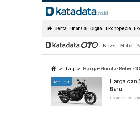
KatadataOTO
Berita
Finansial
Digital
Ekonopedia
Ek
News
Mobil
Harga Honda R
Berita Terbaru
Home
Tag
Harga-Honda-Rebel-11
Harga dan 
MOTOR
Baru
09 Juli 2026, 21