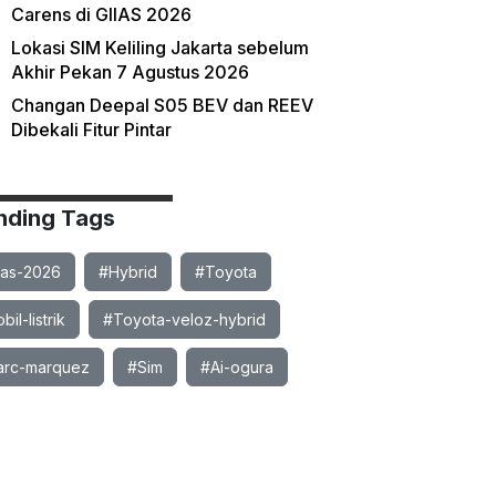
Carens di GIIAS 2026
Lokasi SIM Keliling Jakarta sebelum
Akhir Pekan 7 Agustus 2026
Changan Deepal S05 BEV dan REEV
Dibekali Fitur Pintar
nding Tags
ias-2026
#Hybrid
#Toyota
il-listrik
#Toyota-veloz-hybrid
rc-marquez
#Sim
#Ai-ogura