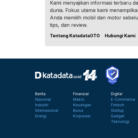
Kami menyajikan informasi terbaru dar
dunia. Fokus utama kami menampilka
Anda memilih mobil dan motor sebel
tips, dan review.
Tentang KatadataOTO
Hubungi Kami
Berita
Finansial
Digital
Nasional
Makro
E-Commerce
Industri
Keuangan
Fintech
Internasional
Bursa
Startup
Energi
Korporasi
Gadget
Teknologi