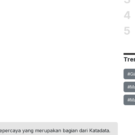
4
5
Tre
#Gi
#Mob
#Ma
tepercaya yang merupakan bagian dari Katadata.