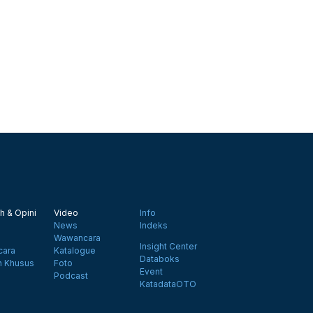
h & Opini
Video
Info
News
Indeks
Wawancara
Insight Center
ara
Katalogue
Databoks
n Khusus
Foto
Event
Podcast
KatadataOTO