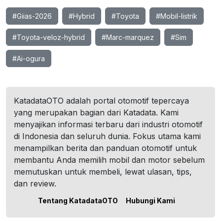
#Giias-2026
#Hybrid
#Toyota
#Mobil-listrik
#Toyota-veloz-hybrid
#Marc-marquez
#Sim
#Ai-ogura
KatadataOTO adalah portal otomotif tepercaya
yang merupakan bagian dari Katadata. Kami
menyajikan informasi terbaru dari industri otomotif
di Indonesia dan seluruh dunia. Fokus utama kami
menampilkan berita dan panduan otomotif untuk
membantu Anda memilih mobil dan motor sebelum
memutuskan untuk membeli, lewat ulasan, tips,
dan review.
Tentang KatadataOTO
Hubungi Kami