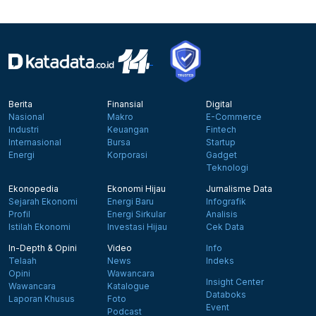
Berita
Finansial
Digital
Nasional
Makro
E-Commerce
Industri
Keuangan
Fintech
Internasional
Bursa
Startup
Energi
Korporasi
Gadget
Teknologi
Ekonopedia
Ekonomi Hijau
Jurnalisme Data
Sejarah Ekonomi
Energi Baru
Infografik
Profil
Energi Sirkular
Analisis
Istilah Ekonomi
Investasi Hijau
Cek Data
In-Depth & Opini
Video
Info
Telaah
News
Indeks
Opini
Wawancara
Insight Center
Wawancara
Katalogue
Databoks
Laporan Khusus
Foto
Event
Podcast