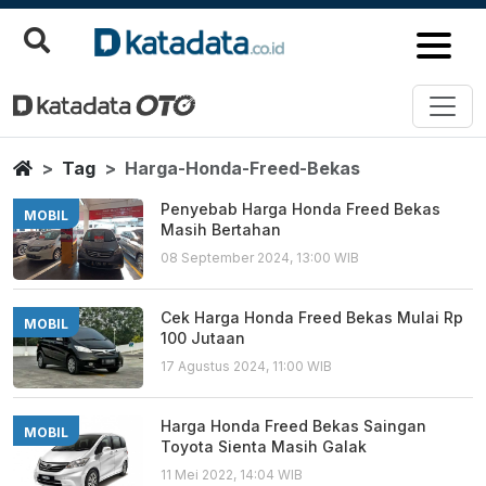
Harga Honda Freed Bekas
Berita Terbaru
Home
Tag
Harga-Honda-Freed-Bekas
Penyebab Harga Honda Freed Bekas
MOBIL
Masih Bertahan
08 September 2024, 13:00 WIB
Cek Harga Honda Freed Bekas Mulai Rp
MOBIL
100 Jutaan
17 Agustus 2024, 11:00 WIB
Harga Honda Freed Bekas Saingan
MOBIL
Toyota Sienta Masih Galak
11 Mei 2022, 14:04 WIB