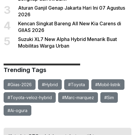
3
Aturan Ganjil Genap Jakarta Hari Ini 07 Agustus
2026
4
Kencan Singkat Bareng All New Kia Carens di
GIIAS 2026
5
Suzuki XL7 New Alpha Hybrid Menarik Buat
Mobilitas Warga Urban
Trending Tags
#Giias-2026
#Hybrid
#Toyota
#Mobil-listrik
#Toyota-veloz-hybrid
#Marc-marquez
#Sim
#Ai-ogura