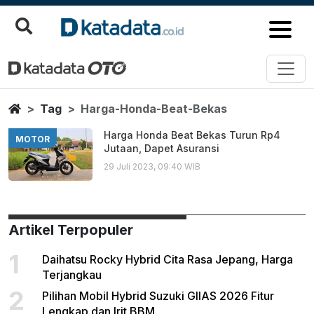
Harga Honda Beat Bekas
Berita Terbaru
Home
Tag
Harga-Honda-Beat-Bekas
Harga Honda Beat Bekas Turun Rp4
MOTOR
Jutaan, Dapet Asuransi
29 Juli 2023, 09:40 WIB
Artikel Terpopuler
1
Daihatsu Rocky Hybrid Cita Rasa Jepang, Harga
Terjangkau
2
Pilihan Mobil Hybrid Suzuki GIIAS 2026 Fitur
Lengkap dan Irit BBM