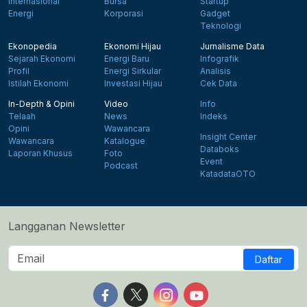
Internasional
Bursa
Startup
Energi
Korporasi
Gadget
Teknologi
Ekonopedia
Ekonomi Hijau
Jurnalisme Data
Sejarah Ekonomi
Energi Baru
Infografik
Profil
Energi Sirkular
Analisis
Istilah Ekonomi
Investasi Hijau
Cek Data
In-Depth & Opini
Video
Info
Telaah
News
Indeks
Opini
Wawancara
Insight Center
Wawancara
Katalogue
Databoks
Laporan Khusus
Foto
Event
Podcast
KatadataOTO
Langganan Newsletter
Daftar
Follow us on Facebook
Follow us on X
Follow us on Instagram
Follow us on Yout